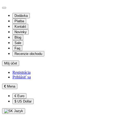
Dodávka
Platba
Kontakt
Novinky
Blog
Sale
Faq
Recenzie obchodu
Môj účet
Registrácia
Prihlásiť sa
€
Mena
€ Euro
$ US Dollar
Jazyk