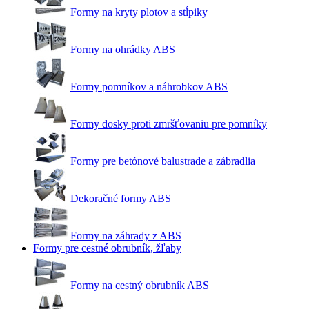
Formy na kryty plotov a stĺpiky
Formy na ohrádky ABS
Formy pomníkov a náhrobkov ABS
Formy dosky proti zmršťovaniu pre pomníky
Formy pre betónové balustrade a zábradlia
Dekoračné formy ABS
Formy na záhrady z ABS
Formy pre cestné obrubník, žľaby
Formy na cestný obrubník ABS