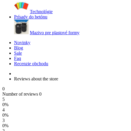
Technológie
Prísady do betónu
Mazivo pre plastové formy
Novinky
Blog
Sale
Faq
Recenzie obchodu
Reviews about the store
0
Number of reviews 0
5
0%
4
0%
3
0%
2