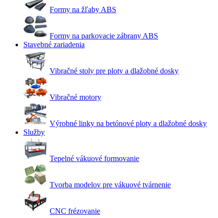
Formy na žľaby ABS
Formy na parkovacie zábrany ABS
Stavebné zariadenia
Vibračné stoly pre ploty a dlažobné dosky
Vibračné motory
Výrobné linky na betónové ploty a dlažobné dosky
Služby
Tepelné vákuové formovanie
Tvorba modelov pre vákuové tvárnenie
CNC frézovanie