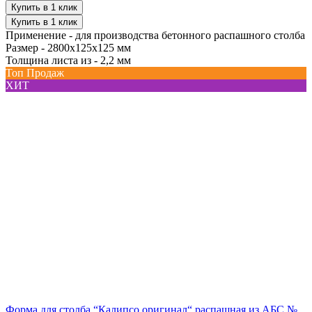
Купить в 1 клик
Купить в 1 клик
Применение -
для производства бетонного распашного столба
Размер -
2800х125х125 мм
Толщина листа из -
2,2 мм
Топ Продаж
ХИТ
Форма для столба “Калипсо оригинал“ распашная из АБС №