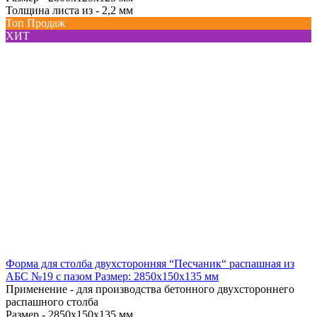
Толщина листа из -
2,2 мм
Топ Продаж
ХИТ
Форма для столба двухсторонняя “Песчаник“ распашная из
АБС №19 с пазом Размер: 2850х150х135 мм
Применение -
для производства бетонного двухстороннего
распашного столба
Размер -
2850x150x135 мм