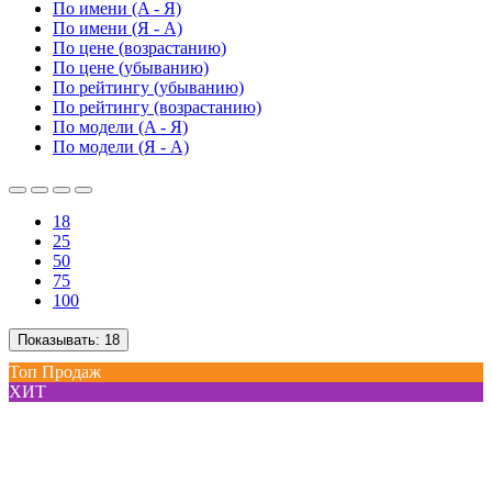
По имени (A - Я)
По имени (Я - A)
По цене (возрастанию)
По цене (убыванию)
По рейтингу (убыванию)
По рейтингу (возрастанию)
По модели (A - Я)
По модели (Я - A)
18
25
50
75
100
Показывать:
18
Топ Продаж
ХИТ