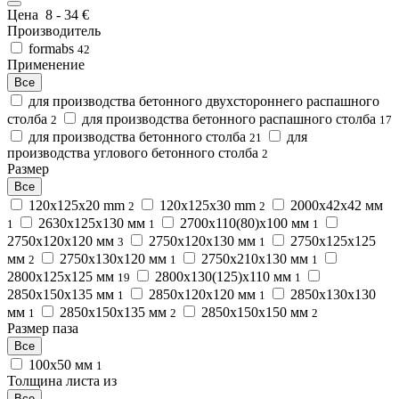
Цена
8
-
34
€
Производитель
formabs
42
Применение
Все
для производства бетонного двухстороннего распашного
столба
для производства бетонного распашного столба
2
17
для производства бетонного столба
для
21
производства углового бетонного столба
2
Размер
Все
120x125x20 mm
120x125x30 mm
2000х42х42 мм
2
2
2630х125х130 мм
2700х110(80)х100 мм
1
1
1
2750х120х120 мм
2750х120х130 мм
2750х125х125
3
1
мм
2750х130х120 мм
2750х210х130 мм
2
1
1
2800х125х125 мм
2800х130(125)х110 мм
19
1
2850x150x135 мм
2850х120х120 мм
2850х130х130
1
1
мм
2850х150х135 мм
2850х150х150 мм
1
2
2
Размер паза
Все
100х50 мм
1
Толщина листа из
Все