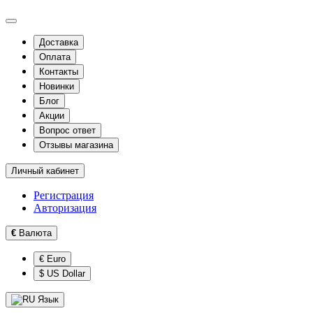
Доставка
Оплата
Контакты
Новинки
Блог
Акции
Вопрос ответ
Отзывы магазина
Личный кабинет
Регистрация
Авторизация
€
Валюта
€ Euro
$ US Dollar
Язык