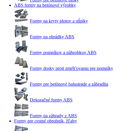
ABS formy na betónové výrobky
Formy na kryty plotov a stĺpiky
Formy na ohrádky ABS
Formy pomníkov a náhrobkov ABS
Formy dosky proti zmršťovaniu pre pomníky
Formy pre betónové balustrade a zábradlia
Dekoračné formy ABS
Formy na záhrady z ABS
Formy pre cestné obrubník, žľaby