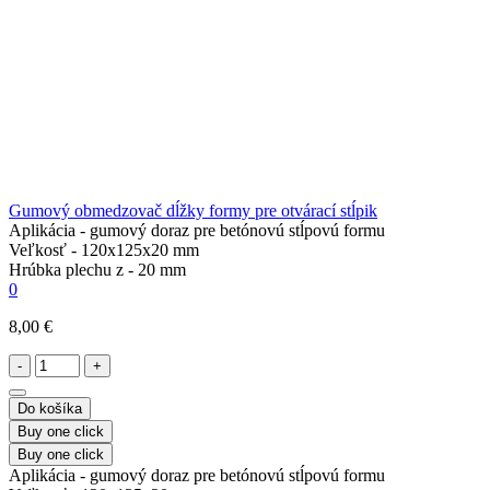
Gumový obmedzovač dĺžky formy pre otvárací stĺpik
Aplikácia -
gumový doraz pre betónovú stĺpovú formu
Veľkosť -
120x125x20 mm
Hrúbka plechu z -
20 mm
0
8,00 €
-
+
Do košíka
Buy one click
Buy one click
Aplikácia -
gumový doraz pre betónovú stĺpovú formu