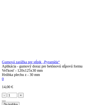
Gumová zarážka pre stĺpik „Pyramída“
Aplikácia -
gumový doraz pre betónovú stĺpovú formu
Veľkosť -
120x125x30 mm
Hrúbka plechu z -
30 mm
0
14,00 €
-
+
Do košíka