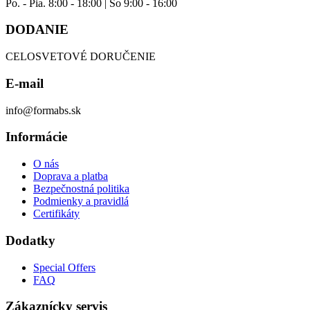
Po. - Pia. 8:00 - 18:00 | So 9:00 - 16:00
DODANIE
CELOSVETOVÉ DORUČENIE
E-mail
info@formabs.sk
Informácie
O nás
Doprava a platba
Bezpečnostná politika
Podmienky a pravidlá
Certifikáty
Dodatky
Special Offers
FAQ
Zákaznícky servis