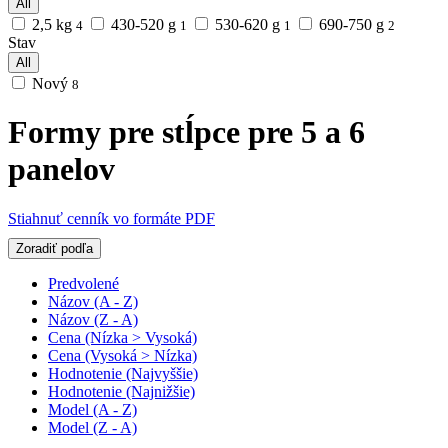
All
2,5 kg
430-520 g
530-620 g
690-750 g
4
1
1
2
Stav
All
Nový
8
Formy pre stĺpce pre 5 a 6
panelov
Stiahnuť cenník vo formáte PDF
Zoradiť podľa
Predvolené
Názov (A - Z)
Názov (Z - A)
Cena (Nízka > Vysoká)
Cena (Vysoká > Nízka)
Hodnotenie (Najvyššie)
Hodnotenie (Najnižšie)
Model (A - Z)
Model (Z - A)