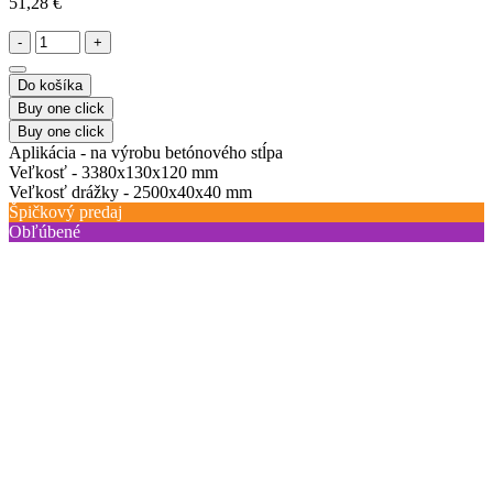
51,28 €
-
+
Do košíka
Buy one click
Buy one click
Aplikácia -
na výrobu betónového stĺpa
Veľkosť -
3380х130х120 mm
Veľkosť drážky -
2500х40х40 mm
Špičkový predaj
Obľúbené