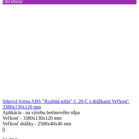
Obľúbené
Stlpová forma ABS "Rozbitá tehla" č. 20-C s drážkami Veľkosť:
3380х130х120 mm
Aplikácia -
na výrobu betónového stĺpa
Veľkosť -
3380х130х120 mm
Veľkosť drážky -
2500х40х40 mm
0