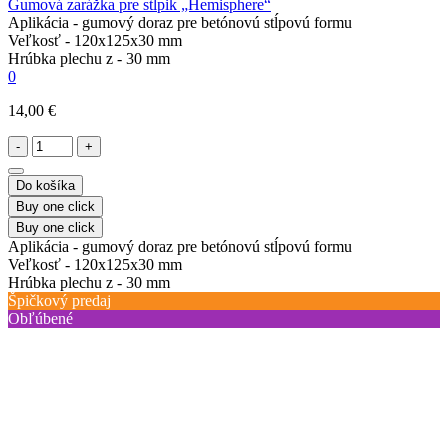
Gumová zarážka pre stĺpik „Hemisphere“
Aplikácia -
gumový doraz pre betónovú stĺpovú formu
Veľkosť -
120x125x30 mm
Hrúbka plechu z -
30 mm
0
14,00 €
-
+
Do košíka
Buy one click
Buy one click
Aplikácia -
gumový doraz pre betónovú stĺpovú formu
Veľkosť -
120x125x30 mm
Hrúbka plechu z -
30 mm
Špičkový predaj
Obľúbené