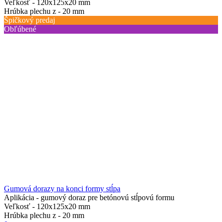
Veľkosť -
120x125x20 mm
Hrúbka plechu z -
20 mm
Špičkový predaj
Obľúbené
Gumová dorazy na konci formy stĺpa
Aplikácia -
gumový doraz pre betónovú stĺpovú formu
Veľkosť -
120x125x20 mm
Hrúbka plechu z -
20 mm