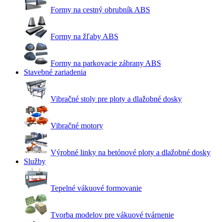
Formy na cestný obrubník ABS
Formy na žľaby ABS
Formy na parkovacie zábrany ABS
Stavebné zariadenia
Vibračné stoly pre ploty a dlažobné dosky
Vibračné motory
Výrobné linky na betónové ploty a dlažobné dosky
Služby
Tepelné vákuové formovanie
Tvorba modelov pre vákuové tvárnenie