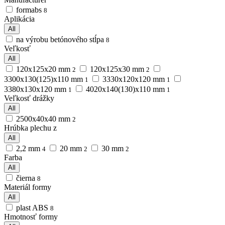
formabs
8
Aplikácia
All
na výrobu betónového stĺpa
8
Veľkosť
All
120x125x20 mm
120x125x30 mm
2
2
3300х130(125)х110 mm
3330х120х120 mm
1
1
3380х130х120 mm
4020х140(130)х110 mm
1
1
Veľkosť drážky
All
2500х40х40 mm
2
Hrúbka plechu z
All
2,2 mm
20 mm
30 mm
4
2
2
Farba
All
čierna
8
Materiál formy
All
plast ABS
8
Hmotnosť formy