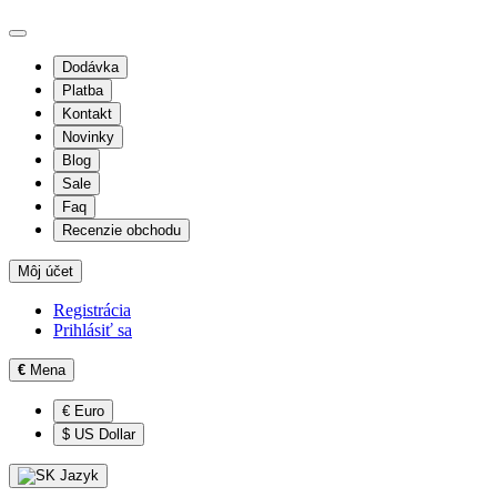
Dodávka
Platba
Kontakt
Novinky
Blog
Sale
Faq
Recenzie obchodu
Môj účet
Registrácia
Prihlásiť sa
€
Mena
€ Euro
$ US Dollar
Jazyk