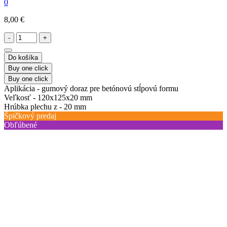
0
8,00 €
-
+
Do košíka
Buy one click
Buy one click
Aplikácia -
gumový doraz pre betónovú stĺpovú formu
Veľkosť -
120x125x20 mm
Hrúbka plechu z -
20 mm
Špičkový predaj
Obľúbené