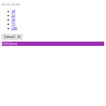
18
25
50
75
100
Zobraziť:
18
Obľúbené