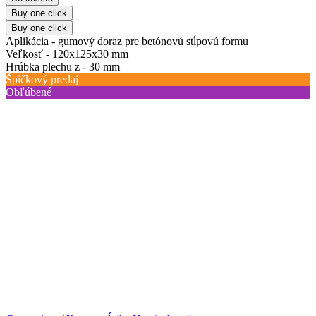
Buy one click
Buy one click
Aplikácia -
gumový doraz pre betónovú stĺpovú formu
Veľkosť -
120x125x30 mm
Hrúbka plechu z -
30 mm
Špičkový predaj
Obľúbené