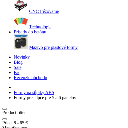
CNC frézovanie
Technológie
Prísady do betónu
Mazivo pre plastové formy
Novinky
Blog
Sale
Faq
Recenzie obchodu
Formy na stĺpiky ABS
Formy pre stĺpce pre 5 a 6 panelov
Product filter
Price
8
-
65
€
Manufacturer