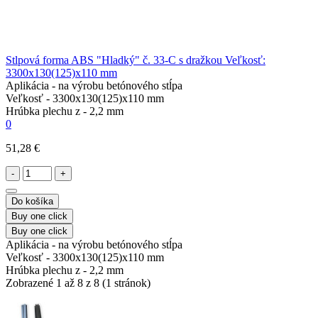
Stlpová forma ABS "Hladký" č. 33-C s dražkou Veľkosť:
3300х130(125)х110 mm
Aplikácia -
na výrobu betónového stĺpa
Veľkosť -
3300х130(125)х110 mm
Hrúbka plechu z -
2,2 mm
0
51,28 €
-
+
Do košíka
Buy one click
Buy one click
Aplikácia -
na výrobu betónového stĺpa
Veľkosť -
3300х130(125)х110 mm
Hrúbka plechu z -
2,2 mm
Zobrazené 1 až 8 z 8 (1 stránok)