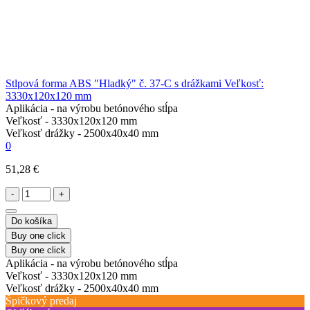
Stlpová forma ABS "Hladký" č. 37-C s drážkami Veľkosť:
3330х120х120 mm
Aplikácia -
na výrobu betónového stĺpa
Veľkosť -
3330х120х120 mm
Veľkosť drážky -
2500х40х40 mm
0
51,28 €
-
+
Do košíka
Buy one click
Buy one click
Aplikácia -
na výrobu betónového stĺpa
Veľkosť -
3330х120х120 mm
Veľkosť drážky -
2500х40х40 mm
Špičkový predaj