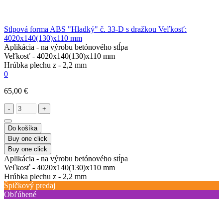
Stlpová forma ABS "Hladký" č. 33-D s dražkou Veľkosť:
4020х140(130)х110 mm
Aplikácia -
na výrobu betónového stĺpa
Veľkosť -
4020х140(130)х110 mm
Hrúbka plechu z -
2,2 mm
0
65,00 €
-
+
Do košíka
Buy one click
Buy one click
Aplikácia -
na výrobu betónového stĺpa
Veľkosť -
4020х140(130)х110 mm
Hrúbka plechu z -
2,2 mm
Špičkový predaj
Obľúbené