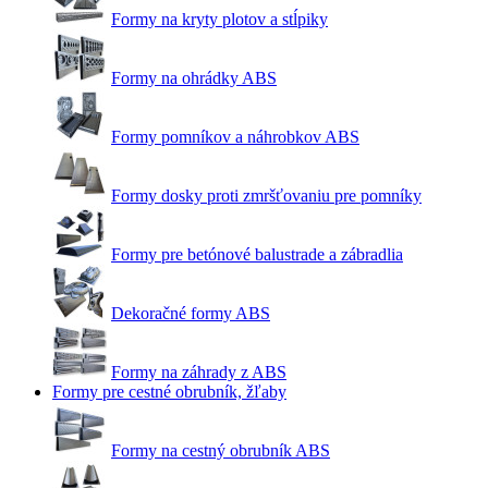
Formy na kryty plotov a stĺpiky
Formy na ohrádky ABS
Formy pomníkov a náhrobkov ABS
Formy dosky proti zmršťovaniu pre pomníky
Formy pre betónové balustrade a zábradlia
Dekoračné formy ABS
Formy na záhrady z ABS
Formy pre cestné obrubník, žľaby
Formy na cestný obrubník ABS