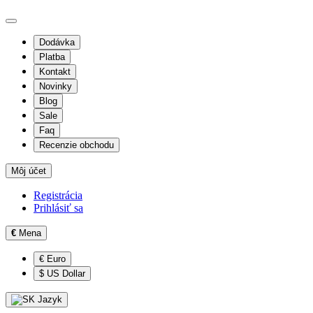
Dodávka
Platba
Kontakt
Novinky
Blog
Sale
Faq
Recenzie obchodu
Môj účet
Registrácia
Prihlásiť sa
€
Mena
€ Euro
$ US Dollar
Jazyk