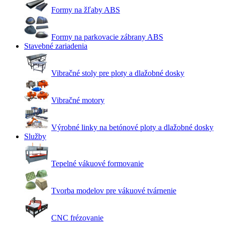
Formy na žľaby ABS
Formy na parkovacie zábrany ABS
Stavebné zariadenia
Vibračné stoly pre ploty a dlažobné dosky
Vibračné motory
Výrobné linky na betónové ploty a dlažobné dosky
Služby
Tepelné vákuové formovanie
Tvorba modelov pre vákuové tvárnenie
CNC frézovanie