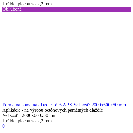
Hrúbka plechu z -
2,2 mm
Obľúbené
Forma na pamätná dlaždica č. 6 ABS Veľkosť: 2000x600x50 mm
Aplikácia -
na výrobu betónových pamätných dlaždíc
Veľkosť -
2000x600x50 mm
Hrúbka plechu z -
2,2 mm
0