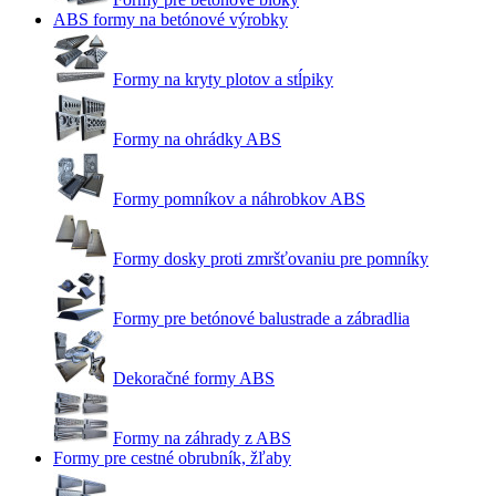
ABS formy na betónové výrobky
Formy na kryty plotov a stĺpiky
Formy na ohrádky ABS
Formy pomníkov a náhrobkov ABS
Formy dosky proti zmršťovaniu pre pomníky
Formy pre betónové balustrade a zábradlia
Dekoračné formy ABS
Formy na záhrady z ABS
Formy pre cestné obrubník, žľaby