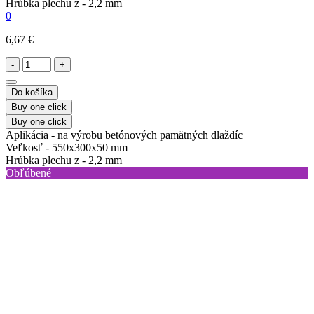
Hrúbka plechu z -
2,2 mm
0
6,67 €
-
+
Do košíka
Buy one click
Buy one click
Aplikácia -
na výrobu betónových pamätných dlaždíc
Veľkosť -
550x300x50 mm
Hrúbka plechu z -
2,2 mm
Obľúbené