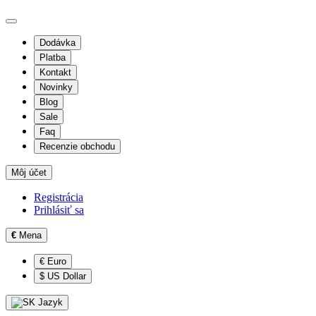
Dodávka
Platba
Kontakt
Novinky
Blog
Sale
Faq
Recenzie obchodu
Môj účet
Registrácia
Prihlásiť sa
€
Mena
€ Euro
$ US Dollar
Jazyk