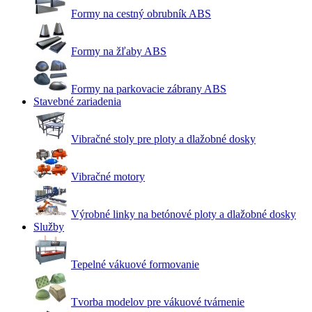
Formy na cestný obrubník ABS
Formy na žľaby ABS
Formy na parkovacie zábrany ABS
Stavebné zariadenia
Vibračné stoly pre ploty a dlažobné dosky
Vibračné motory
Výrobné linky na betónové ploty a dlažobné dosky
Služby
Tepelné vákuové formovanie
Tvorba modelov pre vákuové tvárnenie