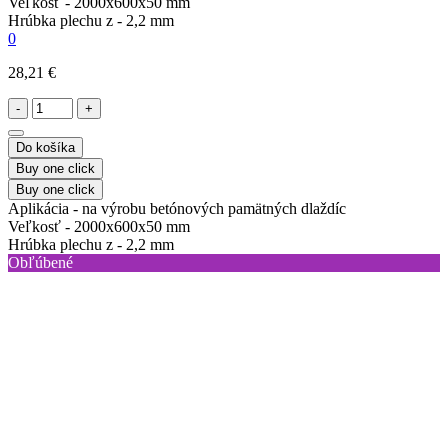
Veľkosť -
2000x600x50 mm
Hrúbka plechu z -
2,2 mm
0
28,21 €
-
+
Do košíka
Buy one click
Buy one click
Aplikácia -
na výrobu betónových pamätných dlaždíc
Veľkosť -
2000x600x50 mm
Hrúbka plechu z -
2,2 mm
Obľúbené