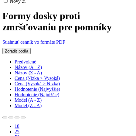
Nový
21
Formy dosky proti
zmršťovaniu pre pomníky
Stiahnuť cenník vo formáte PDF
Zoradiť podľa
Predvolené
Názov (A - Z)
Názov (Z - A)
Cena (Nízka > Vysoká)
Cena (Vysoká > Nízka)
Hodnotenie (Najvyššie)
Hodnotenie (Najnižšie)
Model (A - Z)
Model (Z - A)
18
25