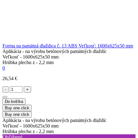
Forma na pamätná dlaždica č. 13 ABS Veľkosť: 1600х625х50 mm
Aplikácia -
na výrobu betónových pamätných dlaždíc
Veľkosť -
1600х625х50 mm
Hrúbka plechu z -
2,2 mm
0
26,54 €
-
+
Do košíka
Buy one click
Buy one click
Aplikácia -
na výrobu betónových pamätných dlaždíc
Veľkosť -
1600х625х50 mm
Hrúbka plechu z -
2,2 mm
Obľúbené