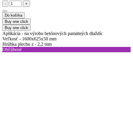
-
+
Do košíka
Buy one click
Buy one click
Aplikácia -
na výrobu betónových pamätných dlaždíc
Veľkosť -
1600х625х50 mm
Hrúbka plechu z -
2,2 mm
Obľúbené