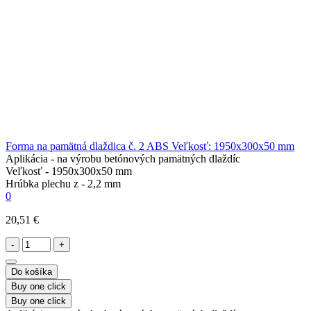
Forma na pamätná dlaždica č. 2 ABS Veľkosť: 1950x300x50 mm
Aplikácia -
na výrobu betónových pamätných dlaždíc
Veľkosť -
1950x300x50 mm
Hrúbka plechu z -
2,2 mm
0
20,51 €
-
+
Do košíka
Buy one click
Buy one click