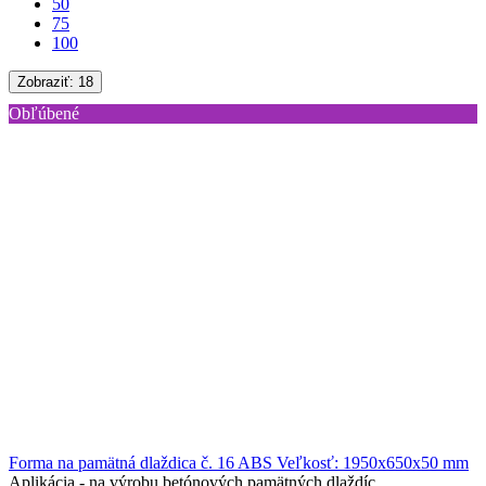
50
75
100
Zobraziť:
18
Obľúbené
Forma na pamätná dlaždica č. 16 ABS Veľkosť: 1950х650х50 mm
Aplikácia -
na výrobu betónových pamätných dlaždíc