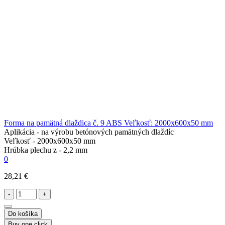
Forma na pamätná dlaždica č. 9 ABS Veľkosť: 2000x600x50 mm
Aplikácia -
na výrobu betónových pamätných dlaždíc
Veľkosť -
2000x600x50 mm
Hrúbka plechu z -
2,2 mm
0
28,21 €
-
+
Do košíka
Buy one click