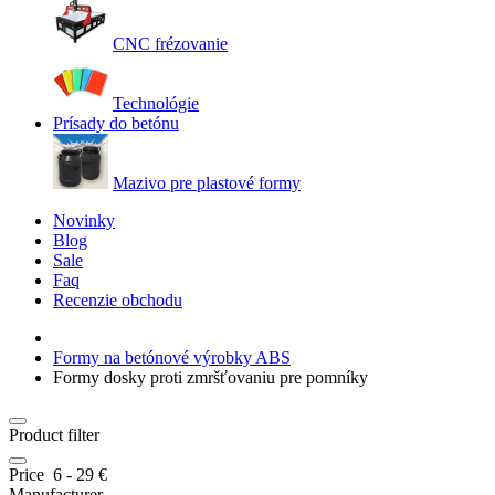
CNC frézovanie
Technológie
Prísady do betónu
Mazivo pre plastové formy
Novinky
Blog
Sale
Faq
Recenzie obchodu
Formy na betónové výrobky ABS
Formy dosky proti zmršťovaniu pre pomníky
Product filter
Price
6
-
29
€
Manufacturer