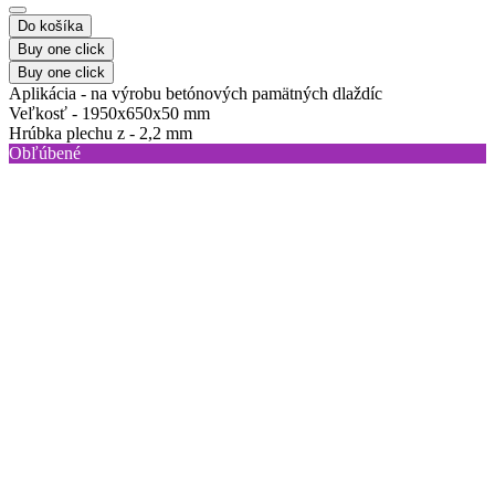
Do košíka
Buy one click
Buy one click
Aplikácia -
na výrobu betónových pamätných dlaždíc
Veľkosť -
1950x650x50 mm
Hrúbka plechu z -
2,2 mm
Obľúbené