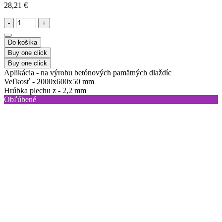
28,21 €
-
+
Do košíka
Buy one click
Buy one click
Aplikácia -
na výrobu betónových pamätných dlaždíc
Veľkosť -
2000x600x50 mm
Hrúbka plechu z -
2,2 mm
Obľúbené