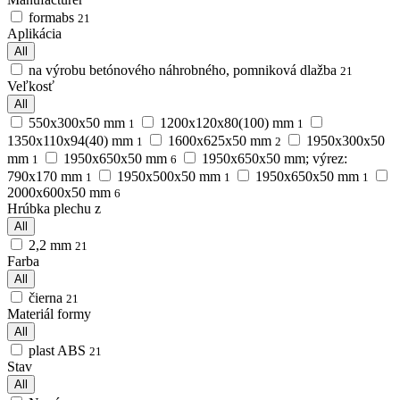
formabs
21
Aplikácia
All
na výrobu betónového náhrobného, pomniková dlažba
21
Veľkosť
All
550x300x50 mm
1200x120x80(100) mm
1
1
1350x110x94(40) mm
1600х625х50 mm
1950x300x50
1
2
mm
1950x650x50 mm
1950x650x50 mm; výrez:
1
6
790x170 mm
1950х500х50 mm
1950х650х50 mm
1
1
1
2000x600x50 mm
6
Hrúbka plechu z
All
2,2 mm
21
Farba
All
čierna
21
Materiál formy
All
plast ABS
21
Stav
All