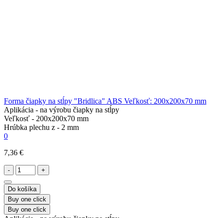
Forma čiapky na stĺpy "Bridlica" ABS Veľkosť: 200х200х70 mm
Aplikácia -
na výrobu čiapky na stĺpy
Veľkosť -
200х200х70 mm
Hrúbka plechu z -
2 mm
0
7,36 €
-
+
Do košíka
Buy one click
Buy one click