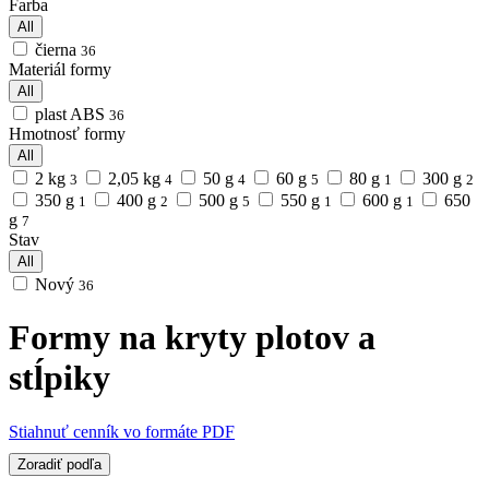
Farba
All
čierna
36
Materiál formy
All
plast ABS
36
Hmotnosť formy
All
2 kg
2,05 kg
50 g
60 g
80 g
300 g
3
4
4
5
1
2
350 g
400 g
500 g
550 g
600 g
650
1
2
5
1
1
g
7
Stav
All
Nový
36
Formy na kryty plotov a
stĺpiky
Stiahnuť cenník vo formáte PDF
Zoradiť podľa