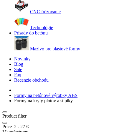
CNC frézovanie
Technológie
Prísady do betónu
Mazivo pre plastové formy
Novinky
Blog
Sale
Faq
Recenzie obchodu
Formy na betónové výrobky ABS
Formy na kryty plotov a stĺpiky
Product filter
Price
2
-
27
€
Manufacturer