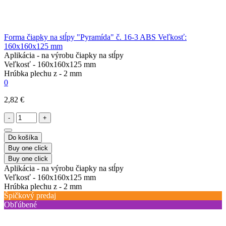
Forma čiapky na stĺpy "Pyramída" č. 16-3 ABS Veľkosť:
160x160x125 mm
Aplikácia -
na výrobu čiapky na stĺpy
Veľkosť -
160x160x125 mm
Hrúbka plechu z -
2 mm
0
2,82 €
-
+
Do košíka
Buy one click
Buy one click
Aplikácia -
na výrobu čiapky na stĺpy
Veľkosť -
160x160x125 mm
Hrúbka plechu z -
2 mm
Špičkový predaj
Obľúbené