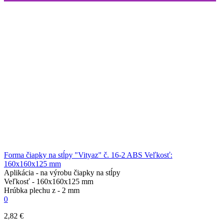
Forma čiapky na stĺpy "Vityaz" č. 16-2 ABS Veľkosť:
160x160x125 mm
Aplikácia -
na výrobu čiapky na stĺpy
Veľkosť -
160x160x125 mm
Hrúbka plechu z -
2 mm
0
2,82 €