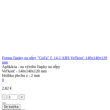
Forma čiapky na stĺpy "Guľa" č. 14-1 ABS Veľkosť: 140x140x120
mm
Aplikácia -
na výrobu čiapky na stĺpy
Veľkosť -
140x140x120 mm
Hrúbka plechu z -
2 mm
0
2,82 €
-
+
Do košíka