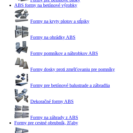
ABS formy na betónové výrobky
Formy na kryty plotov a stĺpiky
Formy na ohrádky ABS
Formy pomníkov a náhrobkov ABS
Formy dosky proti zmršťovaniu pre pomníky
Formy pre betónové balustrade a zábradlia
Dekoračné formy ABS
Formy na záhrady z ABS
Formy pre cestné obrubník, žľaby