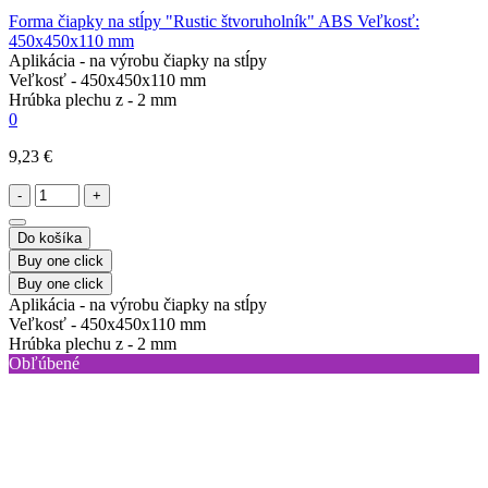
Forma čiapky na stĺpy "Rustic štvoruholník" ABS Veľkosť:
450х450х110 mm
Aplikácia -
na výrobu čiapky na stĺpy
Veľkosť -
450х450х110 mm
Hrúbka plechu z -
2 mm
0
9,23 €
-
+
Do košíka
Buy one click
Buy one click
Aplikácia -
na výrobu čiapky na stĺpy
Veľkosť -
450х450х110 mm
Hrúbka plechu z -
2 mm
Obľúbené