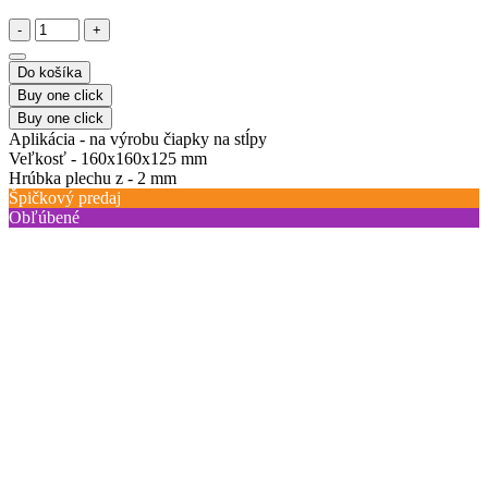
-
+
Do košíka
Buy one click
Buy one click
Aplikácia -
na výrobu čiapky na stĺpy
Veľkosť -
160x160x125 mm
Hrúbka plechu z -
2 mm
Špičkový predaj
Obľúbené