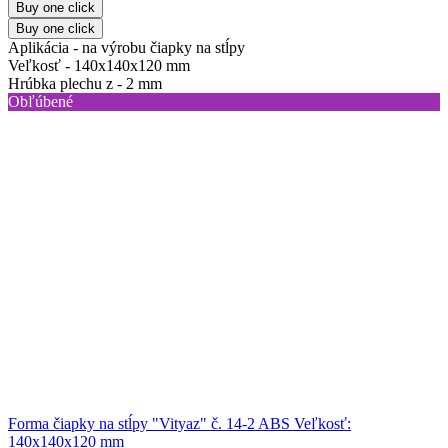
Buy one click
Buy one click
Aplikácia -
na výrobu čiapky na stĺpy
Veľkosť -
140x140x120 mm
Hrúbka plechu z -
2 mm
Obľúbené
Forma čiapky na stĺpy "Vityaz" č. 14-2 ABS Veľkosť:
140x140x120 mm