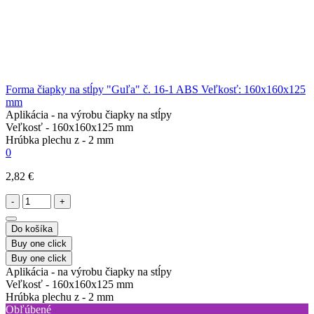
Forma čiapky na stĺpy "Guľa" č. 16-1 ABS Veľkosť: 160x160x125
mm
Aplikácia -
na výrobu čiapky na stĺpy
Veľkosť -
160x160x125 mm
Hrúbka plechu z -
2 mm
0
2,82 €
-
+
Do košíka
Buy one click
Buy one click
Aplikácia -
na výrobu čiapky na stĺpy
Veľkosť -
160x160x125 mm
Hrúbka plechu z -
2 mm
Obľúbené