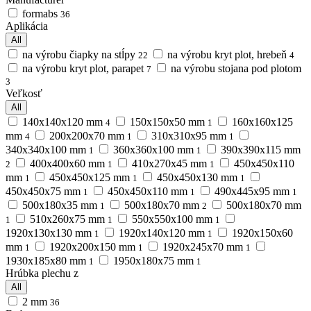
formabs
36
Aplikácia
All
na výrobu čiapky na stĺpy
na výrobu kryt plot, hrebeň
22
4
na výrobu kryt plot, parapet
na výrobu stojana pod plotom
7
3
Veľkosť
All
140x140x120 mm
150х150х50 mm
160x160x125
4
1
mm
200х200х70 mm
310x310x95 mm
4
1
1
340x340x100 mm
360x360x100 mm
390x390x115 mm
1
1
400x400x60 mm
410x270x45 mm
450x450x110
2
1
1
mm
450x450x125 mm
450x450x130 mm
1
1
1
450x450x75 mm
450х450х110 mm
490x445x95 mm
1
1
1
500x180x35 mm
500x180x70 mm
500х180х70 mm
1
2
510x260x75 mm
550x550x100 mm
1
1
1
1920х130х130 mm
1920х140х120 mm
1920х150х60
1
1
mm
1920х200х150 mm
1920х245х70 mm
1
1
1
1930х185х80 mm
1950x180x75 mm
1
1
Hrúbka plechu z
All
2 mm
36