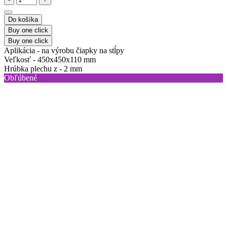
Do košíka
Buy one click
Buy one click
Aplikácia -
na výrobu čiapky na stĺpy
Veľkosť -
450x450x110 mm
Hrúbka plechu z -
2 mm
Obľúbené