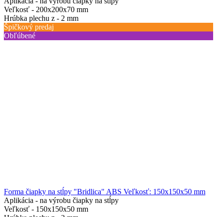
Aplikácia -
na výrobu čiapky na stĺpy
Veľkosť -
200х200х70 mm
Hrúbka plechu z -
2 mm
Špičkový predaj
Obľúbené
Forma čiapky na stĺpy "Bridlica" ABS Veľkosť: 150х150х50 mm
Aplikácia -
na výrobu čiapky na stĺpy
Veľkosť -
150х150х50 mm