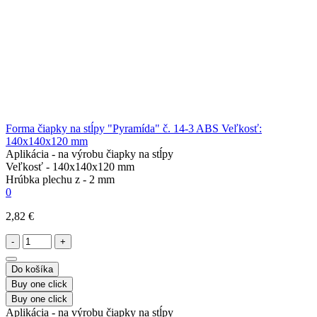
Forma čiapky na stĺpy "Pyramída" č. 14-3 ABS Veľkosť:
140x140x120 mm
Aplikácia -
na výrobu čiapky na stĺpy
Veľkosť -
140x140x120 mm
Hrúbka plechu z -
2 mm
0
2,82 €
-
+
Do košíka
Buy one click
Buy one click
Aplikácia -
na výrobu čiapky na stĺpy