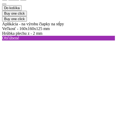
Do košíka
Buy one click
Buy one click
Aplikácia -
na výrobu čiapky na stĺpy
Veľkosť -
160x160x125 mm
Hrúbka plechu z -
2 mm
Obľúbené