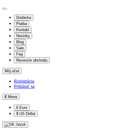
Dodávka
Platba
Kontakt
Novinky
Blog
Sale
Faq
Recenzie obchodu
Môj účet
Registrácia
Prihlásiť sa
€
Mena
€ Euro
$ US Dollar
Jazyk