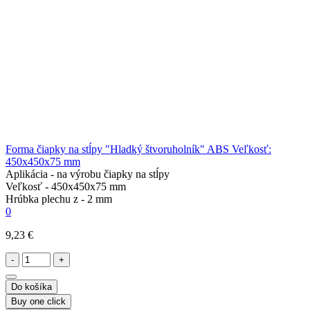
Forma čiapky na stĺpy "Hladký štvoruholník" ABS Veľkosť:
450х450х75 mm
Aplikácia -
na výrobu čiapky na stĺpy
Veľkosť -
450x450x75 mm
Hrúbka plechu z -
2 mm
0
9,23 €
-
+
Do košíka
Buy one click