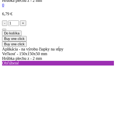
Hrúbka plechu z -
2 mm
0
6,79 €
-
+
Do košíka
Buy one click
Buy one click
Aplikácia -
na výrobu čiapky na stĺpy
Veľkosť -
150х150х50 mm
Hrúbka plechu z -
2 mm
Obľúbené