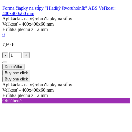
Forma čiapky na stĺpy "Hladký štvoruholník" ABS Veľkosť:
400x400x60 mm
Aplikácia -
na výrobu čiapky na stĺpy
Veľkosť -
400x400x60 mm
Hrúbka plechu z -
2 mm
0
7,69 €
-
+
Do košíka
Buy one click
Buy one click
Aplikácia -
na výrobu čiapky na stĺpy
Veľkosť -
400x400x60 mm
Hrúbka plechu z -
2 mm
Obľúbené