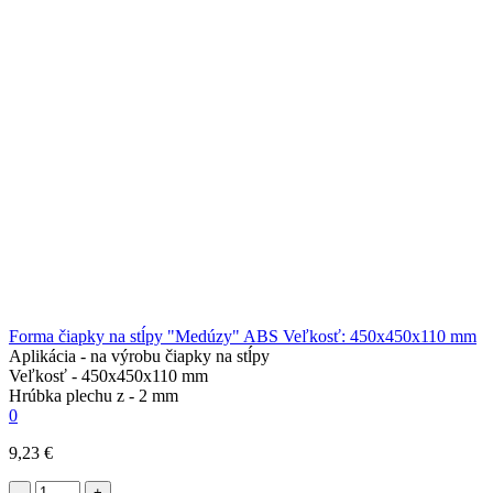
Forma čiapky na stĺpy "Medúzy" ABS Veľkosť: 450x450x110 mm
Aplikácia -
na výrobu čiapky na stĺpy
Veľkosť -
450x450x110 mm
Hrúbka plechu z -
2 mm
0
9,23 €
-
+