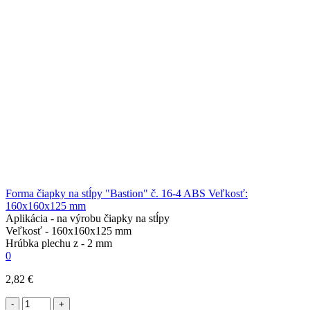
Forma čiapky na stĺpy "Bastion" č. 16-4 ABS Veľkosť:
160x160x125 mm
Aplikácia -
na výrobu čiapky na stĺpy
Veľkosť -
160x160x125 mm
Hrúbka plechu z -
2 mm
0
2,82 €
-
+