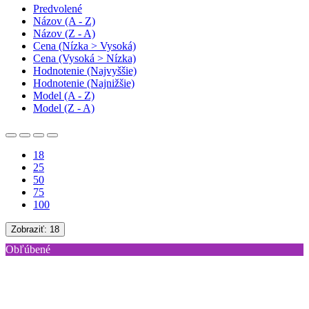
Predvolené
Názov (A - Z)
Názov (Z - A)
Cena (Nízka > Vysoká)
Cena (Vysoká > Nízka)
Hodnotenie (Najvyššie)
Hodnotenie (Najnižšie)
Model (A - Z)
Model (Z - A)
18
25
50
75
100
Zobraziť:
18
Obľúbené