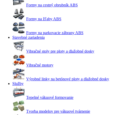
Formy na cestný obrubník ABS
Formy na žľaby ABS
Formy na parkovacie zábrany ABS
Stavebné zariadenia
Vibračné stoly pre ploty a dlažobné dosky
Vibračné motory
Výrobné linky na betónové ploty a dlažobné dosky
Služby
Tepelné vákuové formovanie
Tvorba modelov pre vákuové tvárnenie