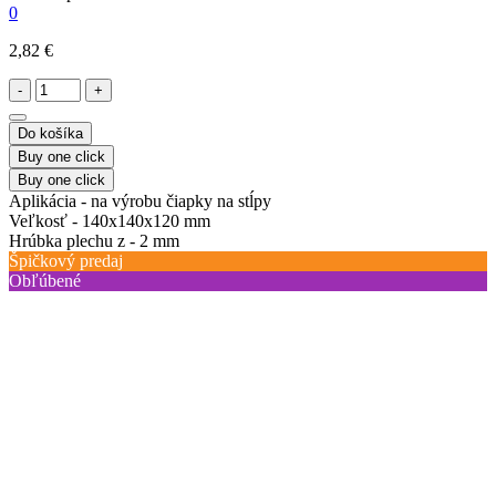
0
2,82 €
-
+
Do košíka
Buy one click
Buy one click
Aplikácia -
na výrobu čiapky na stĺpy
Veľkosť -
140x140x120 mm
Hrúbka plechu z -
2 mm
Špičkový predaj
Obľúbené