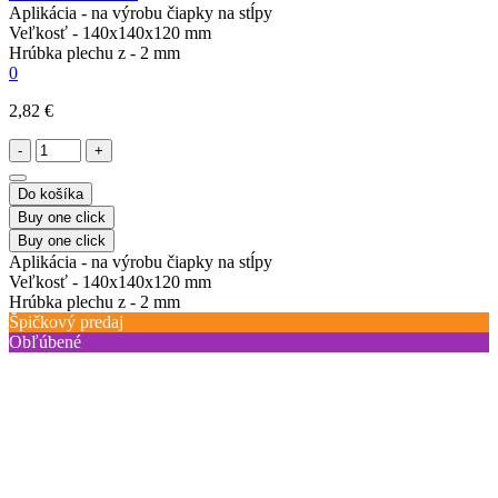
Aplikácia -
na výrobu čiapky na stĺpy
Veľkosť -
140x140x120 mm
Hrúbka plechu z -
2 mm
0
2,82 €
-
+
Do košíka
Buy one click
Buy one click
Aplikácia -
na výrobu čiapky na stĺpy
Veľkosť -
140x140x120 mm
Hrúbka plechu z -
2 mm
Špičkový predaj
Obľúbené