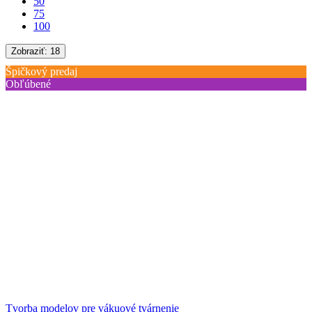
50
75
100
Zobraziť:
18
Špičkový predaj
Obľúbené
Tvorba modelov pre vákuové tvárnenie