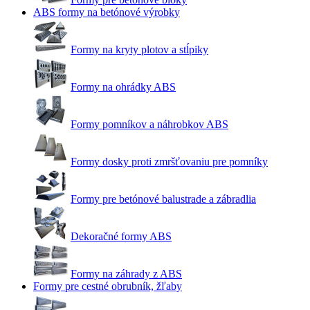
ABS formy na betónové výrobky
Formy na kryty plotov a stĺpiky
Formy na ohrádky ABS
Formy pomníkov a náhrobkov ABS
Formy dosky proti zmršťovaniu pre pomníky
Formy pre betónové balustrade a zábradlia
Dekoračné formy ABS
Formy na záhrady z ABS
Formy pre cestné obrubník, žľaby