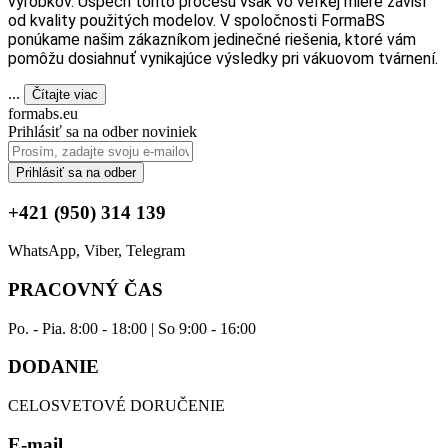
výrobkov. Úspech tohto procesu však vo veľkej miere závisí
od kvality použitých modelov. V spoločnosti FormaBS
ponúkame našim zákazníkom jedinečné riešenia, ktoré vám
pomôžu dosiahnuť vynikajúce výsledky pri vákuovom tvárnení.
...
Čítajte viac
formabs.eu
Prihlásiť sa na odber noviniek
Prihlásiť sa na odber
+421 (950) 314 139
WhatsApp, Viber, Telegram
PRACOVNÝ ČAS
Po. - Pia. 8:00 - 18:00 | So 9:00 - 16:00
DODANIE
CELOSVETOVÉ DORUČENIE
E-mail