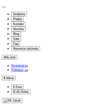
Dodávka
Platba
Kontakt
Novinky
Blog
Sale
Faq
Recenzie obchodu
Môj účet
Registrácia
Prihlásiť sa
€
Mena
€ Euro
$ US Dollar
Jazyk