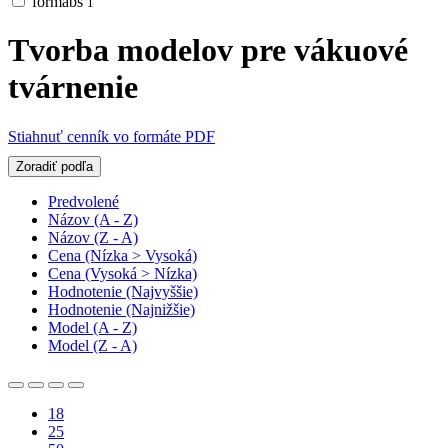
formabs
1
Tvorba modelov pre vákuové
tvárnenie
Stiahnuť cenník vo formáte PDF
Zoradiť podľa
Predvolené
Názov (A - Z)
Názov (Z - A)
Cena (Nízka > Vysoká)
Cena (Vysoká > Nízka)
Hodnotenie (Najvyššie)
Hodnotenie (Najnižšie)
Model (A - Z)
Model (Z - A)
18
25