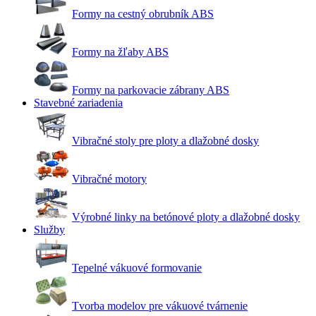
Formy na cestný obrubník ABS
Formy na žľaby ABS
Formy na parkovacie zábrany ABS
Stavebné zariadenia
Vibračné stoly pre ploty a dlažobné dosky
Vibračné motory
Výrobné linky na betónové ploty a dlažobné dosky
Služby
Tepelné vákuové formovanie
Tvorba modelov pre vákuové tvárnenie