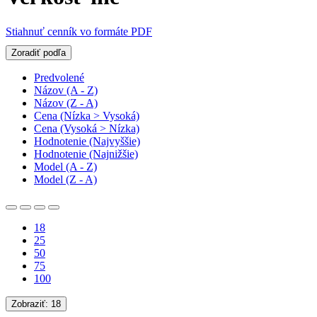
Stiahnuť cenník vo formáte PDF
Zoradiť podľa
Predvolené
Názov (A - Z)
Názov (Z - A)
Cena (Nízka > Vysoká)
Cena (Vysoká > Nízka)
Hodnotenie (Najvyššie)
Hodnotenie (Najnižšie)
Model (A - Z)
Model (Z - A)
18
25
50
75
100
Zobraziť:
18