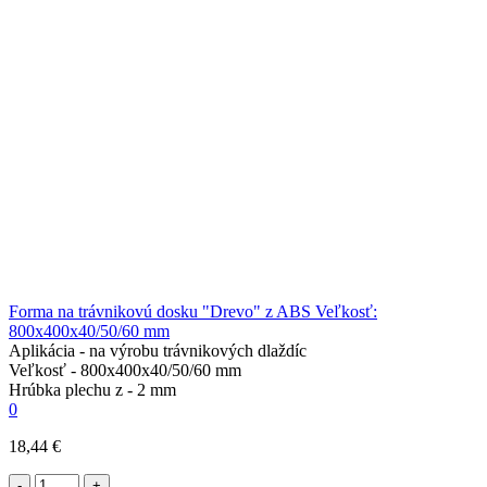
Forma na trávnikovú dosku "Drevo" z ABS Veľkosť:
800х400х40/50/60 mm
Aplikácia -
na výrobu trávnikových dlaždíc
Veľkosť -
800х400х40/50/60 mm
Hrúbka plechu z -
2 mm
0
18,44 €
-
+