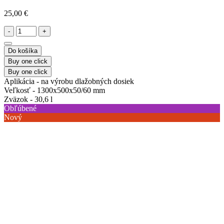
25,00 €
-
+
Do košíka
Buy one click
Buy one click
Aplikácia -
na výrobu dlažobných dosiek
Veľkosť -
1300x500x50/60 mm
Zväzok -
30,6 l
Obľúbené
Nový