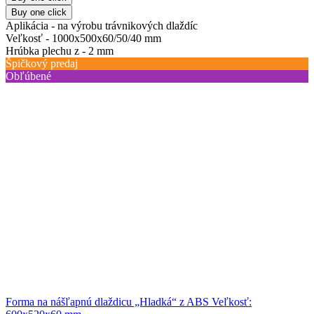
Buy one click
Aplikácia -
na výrobu trávnikových dlaždíc
Veľkosť -
1000х500х60/50/40 mm
Hrúbka plechu z -
2 mm
Špičkový predaj
Obľúbené
Forma na nášľapnú dlaždicu „Hladká“ z ABS Veľkosť: