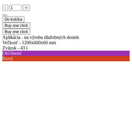
-
+
Do košíka
Buy one click
Buy one click
Aplikácia -
na výrobu dlažobných dosiek
Veľkosť -
1200x600x60 mm
Zväzok -
43 l
Obľúbené
Nový