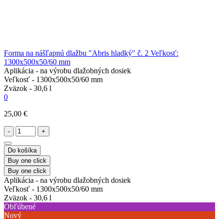
Forma na nášľapnú dlažbu "Abris hladký" č. 2 Veľkosť:
1300x500x50/60 mm
Aplikácia -
na výrobu dlažobných dosiek
Veľkosť -
1300x500x50/60 mm
Zväzok -
30,6 l
0
25,00 €
-
+
Do košíka
Buy one click
Buy one click
Aplikácia -
na výrobu dlažobných dosiek
Veľkosť -
1300x500x50/60 mm
Zväzok -
30,6 l
Obľúbené
Nový