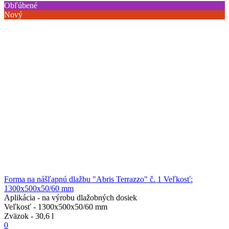
Obľúbené
Nový
Forma na nášľapnú dlažbu "Abris Terrazzo" č. 1 Veľkosť:
1300x500x50/60 mm
Aplikácia -
na výrobu dlažobných dosiek
Veľkosť -
1300x500x50/60 mm
Zväzok -
30,6 l
0