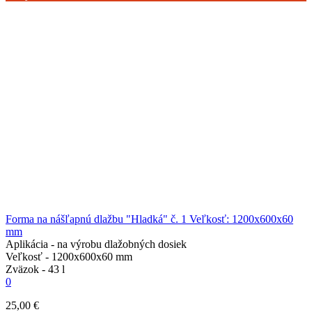
Forma na nášľapnú dlažbu "Hladká" č. 1 Veľkosť: 1200x600x60
mm
Aplikácia -
na výrobu dlažobných dosiek
Veľkosť -
1200x600x60 mm
Zväzok -
43 l
0
25,00 €