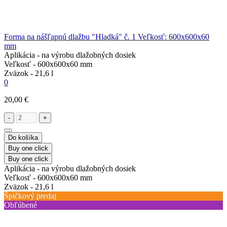
Forma na nášľapnú dlažbu "Hladká" č. 1 Veľkosť: 600x600x60
mm
Aplikácia -
na výrobu dlažobných dosiek
Veľkosť -
600x600x60 mm
Zväzok -
21,6 l
0
20,00 €
-
+
Do košíka
Buy one click
Buy one click
Aplikácia -
na výrobu dlažobných dosiek
Veľkosť -
600x600x60 mm
Zväzok -
21,6 l
Špičkový predaj
Obľúbené