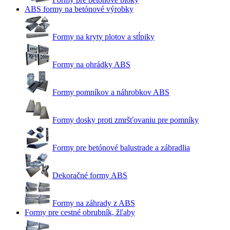
ABS formy na betónové výrobky
Formy na kryty plotov a stĺpiky
Formy na ohrádky ABS
Formy pomníkov a náhrobkov ABS
Formy dosky proti zmršťovaniu pre pomníky
Formy pre betónové balustrade a zábradlia
Dekoračné formy ABS
Formy na záhrady z ABS
Formy pre cestné obrubník, žľaby