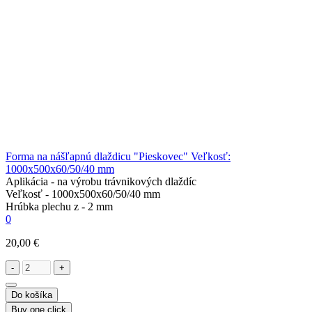
Forma na nášľapnú dlaždicu "Pieskovec" Veľkosť:
1000х500х60/50/40 mm
Aplikácia -
na výrobu trávnikových dlaždíc
Veľkosť -
1000х500х60/50/40 mm
Hrúbka plechu z -
2 mm
0
20,00 €
-
+
Do košíka
Buy one click