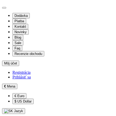
Dodávka
Platba
Kontakt
Novinky
Blog
Sale
Faq
Recenzie obchodu
Môj účet
Registrácia
Prihlásiť sa
€
Mena
€ Euro
$ US Dollar
Jazyk