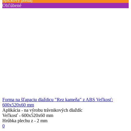
Špičkový predaj
Obľúbené
Forma na šľapaciu dlaždicu "Rez kameňa" z ABS Veľkosť:
600x520x60 mm
Aplikácia -
na výrobu trávnikových dlaždíc
Veľkosť -
600х520х60 mm
Hrúbka plechu z -
2 mm
0