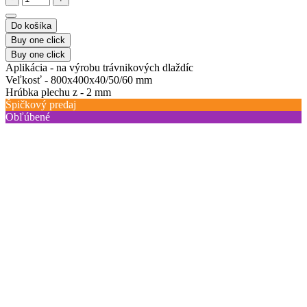
Do košíka
Buy one click
Buy one click
Aplikácia -
na výrobu trávnikových dlaždíc
Veľkosť -
800х400х40/50/60 mm
Hrúbka plechu z -
2 mm
Špičkový predaj
Obľúbené