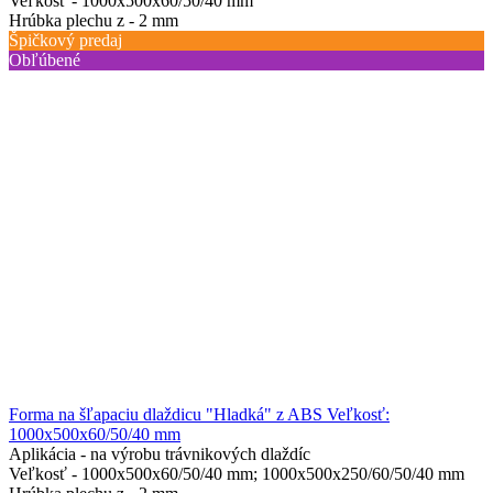
Veľkosť -
1000х500х60/50/40 mm
Hrúbka plechu z -
2 mm
Špičkový predaj
Obľúbené
Forma na šľapaciu dlaždicu "Hladká" z ABS Veľkosť:
1000х500х60/50/40 mm
Aplikácia -
na výrobu trávnikových dlaždíc
Veľkosť -
1000х500х60/50/40 mm; 1000х500х250/60/50/40 mm