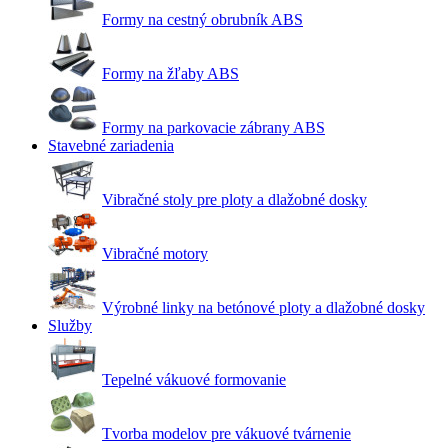
Formy na cestný obrubník ABS
Formy na žľaby ABS
Formy na parkovacie zábrany ABS
Stavebné zariadenia
Vibračné stoly pre ploty a dlažobné dosky
Vibračné motory
Výrobné linky na betónové ploty a dlažobné dosky
Služby
Tepelné vákuové formovanie
Tvorba modelov pre vákuové tvárnenie