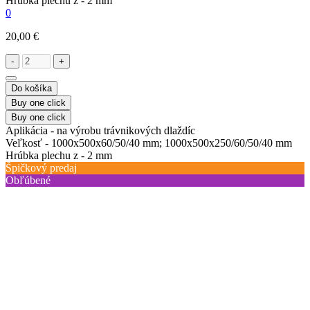
Hrúbka plechu z -
2 mm
0
20,00 €
-
+
Do košíka
Buy one click
Buy one click
Aplikácia -
na výrobu trávnikových dlaždíc
Veľkosť -
1000х500х60/50/40 mm; 1000х500х250/60/50/40 mm
Hrúbka plechu z -
2 mm
Špičkový predaj
Obľúbené