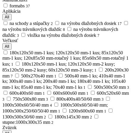
formabs
37
Aplikácia
All
na schody a stúpačky
na výrobu dlažobných dosiek
2
17
na výrobu trávnikových dlaždíc
na výrobu trávnikových
8
dlaždíc
vložka na výrobu dlažobných dosiek
3
7
Veľkosť
All
180x120x50 mm-1 kus; 120x120x50 mm-1 kus; 85x120x50
mm-1 kus; 120x85x50 mm-rotačný 1 kus; 85x60x50 mm-rotačný 1
kus;
180x120x50 mm-1 kus; 120x120x50 mm-2 kusy;
1
85x120x50 mm-2 kusy; 60x120x50 mm-3 kusy;
200х200х30
1
mm
500x270x40 mm
500x40 mm-1 ks; 410x40 mm-1
7
1
ks; 300x40 mm-1 ks; 200x40 mm-1 ks; 180x40 mm-1 ks; 105x40
mm-1 ks; 85x40 mm-1 ks; 70x40 mm-1 ks
500x500x50 mm
1
3
600x400x60 mm
600x600x60 mm
600х520х60 mm
1
1
750х500х80 mm
800х400х40/50/60 mm
3
3
3
1000х500х60/50/40 mm
1000х500х60/50/40 mm;
4
1000х500х250/60/50/40 mm
1200x600x60 mm
1
1
1300x500x50/60 mm
1800x145x30 mm
2
2
stupne:1000х300х35 mm
2
Zväzok