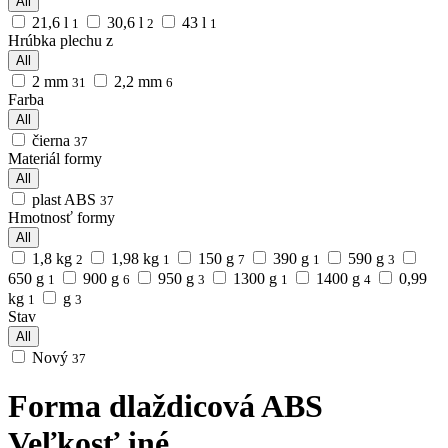
All
21,6 l
30,6 l
43 l
1
2
1
Hrúbka plechu z
All
2 mm
2,2 mm
31
6
Farba
All
čierna
37
Materiál formy
All
plast ABS
37
Hmotnosť formy
All
1,8 kg
1,98 kg
150 g
390 g
590 g
2
1
7
1
3
650 g
900 g
950 g
1300 g
1400 g
0,99
1
6
3
1
4
kg
g
1
3
Stav
All
Nový
37
Forma dlaždicová ABS
Veľkosť iné