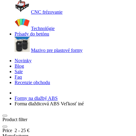
CNC frézovanie
Technológie
Prísady do betónu
Mazivo pre plastové formy
Novinky
Blog
Sale
Faq
Recenzie obchodu
Formy na dlažbý ABS
Forma dlaždicová ABS Veľkosť iné
Product filter
Price
2
-
25
€
Manufacturer