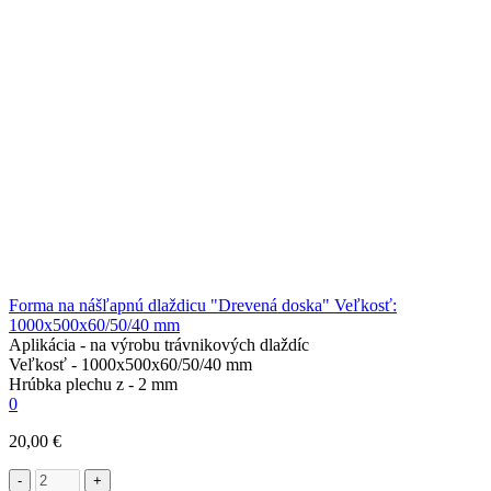
Forma na nášľapnú dlaždicu "Drevená doska" Veľkosť:
1000х500х60/50/40 mm
Aplikácia -
na výrobu trávnikových dlaždíc
Veľkosť -
1000х500х60/50/40 mm
Hrúbka plechu z -
2 mm
0
20,00 €
-
+