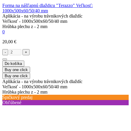
Forma na nášľapnú dlaždicu "Terazzo" Veľkosť:
1000х500х60/50/40 mm
Aplikácia -
na výrobu trávnikových dlaždíc
Veľkosť -
1000х500х60/50/40 mm
Hrúbka plechu z -
2 mm
0
20,00 €
-
+
Do košíka
Buy one click
Buy one click
Aplikácia -
na výrobu trávnikových dlaždíc
Veľkosť -
1000х500х60/50/40 mm
Hrúbka plechu z -
2 mm
Špičkový predaj
Obľúbené