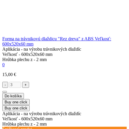
Forma na trávnikovú dlaždicu "Rez dreva" z ABS Veľkosť:
600x520x60 mm
Aplikácia -
na výrobu trávnikových dlaždíc
Veľkosť -
600х520х60 mm
Hrúbka plechu z -
2 mm
0
15,00 €
-
+
Do košíka
Buy one click
Buy one click
Aplikácia -
na výrobu trávnikových dlaždíc
Veľkosť -
600х520х60 mm
Hrúbka plechu z -
2 mm