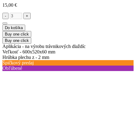
15,00 €
-
+
Do košíka
Buy one click
Buy one click
Aplikácia -
na výrobu trávnikových dlaždíc
Veľkosť -
600х520х60 mm
Hrúbka plechu z -
2 mm
Špičkový predaj
Obľúbené