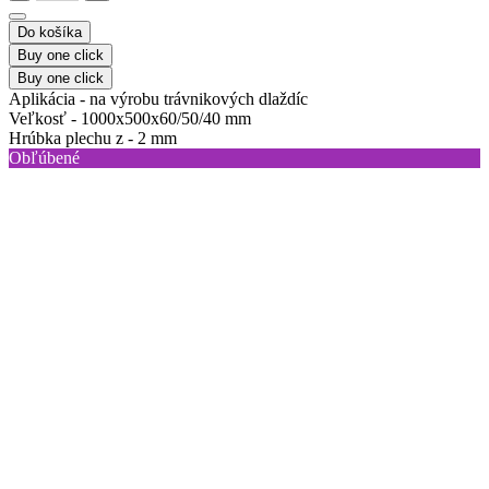
Do košíka
Buy one click
Buy one click
Aplikácia -
na výrobu trávnikových dlaždíc
Veľkosť -
1000х500х60/50/40 mm
Hrúbka plechu z -
2 mm
Obľúbené