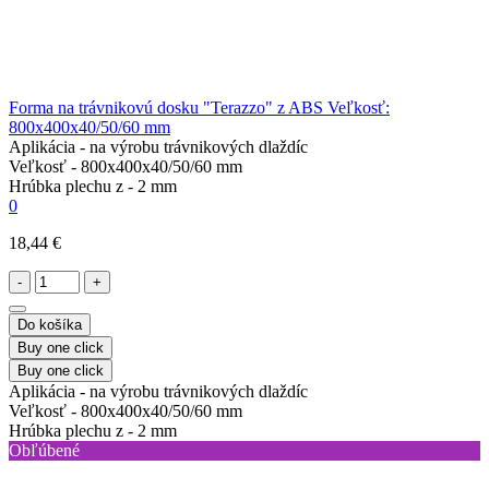
Forma na trávnikovú dosku "Terazzo" z ABS Veľkosť:
800х400х40/50/60 mm
Aplikácia -
na výrobu trávnikových dlaždíc
Veľkosť -
800х400х40/50/60 mm
Hrúbka plechu z -
2 mm
0
18,44 €
-
+
Do košíka
Buy one click
Buy one click
Aplikácia -
na výrobu trávnikových dlaždíc
Veľkosť -
800х400х40/50/60 mm
Hrúbka plechu z -
2 mm
Obľúbené