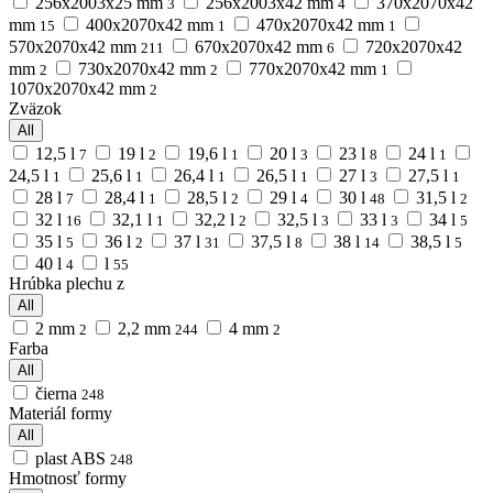
256х2003х25 mm
256х2003х42 mm
370х2070х42
3
4
mm
400х2070х42 mm
470х2070х42 mm
15
1
1
570х2070х42 mm
670х2070х42 mm
720х2070х42
211
6
mm
730х2070х42 mm
770х2070х42 mm
2
2
1
1070х2070х42 mm
2
Zväzok
All
12,5 l
19 l
19,6 l
20 l
23 l
24 l
7
2
1
3
8
1
24,5 l
25,6 l
26,4 l
26,5 l
27 l
27,5 l
1
1
1
1
3
1
28 l
28,4 l
28,5 l
29 l
30 l
31,5 l
7
1
2
4
48
2
32 l
32,1 l
32,2 l
32,5 l
33 l
34 l
16
1
2
3
3
5
35 l
36 l
37 l
37,5 l
38 l
38,5 l
5
2
31
8
14
5
40 l
l
4
55
Hrúbka plechu z
All
2 mm
2,2 mm
4 mm
2
244
2
Farba
All
čierna
248
Materiál formy
All
plast ABS
248
Hmotnosť formy