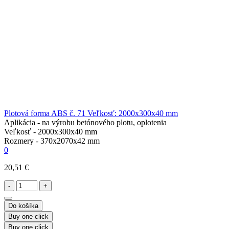
Plotová forma ABS č. 71 Veľkosť: 2000x300x40 mm
Aplikácia -
na výrobu betónového plotu, oplotenia
Veľkosť -
2000х300х40 mm
Rozmery -
370х2070х42 mm
0
20,51 €
-
+
Do košíka
Buy one click
Buy one click