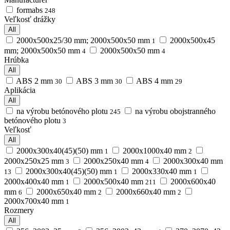
formabs
248
Veľkosť drážky
All
2000x500x25/30 mm; 2000x500x50 mm
2000x500x45
1
mm; 2000x500x50 mm
2000x500x50 mm
4
4
Hrúbka
All
ABS 2 mm
ABS 3 mm
ABS 4 mm
30
30
29
Aplikácia
All
na výrobu betónového plotu
na výrobu obojstranného
245
betónového plotu
3
Veľkosť
All
2000x300x40(45)(50) mm
2000х1000х40 mm
1
2
2000х250х25 mm
2000х250х40 mm
2000х300х40 mm
3
4
2000х300х40(45)(50) mm
2000х330х40 mm
13
1
1
2000х400х40 mm
2000х500х40 mm
2000х600х40
1
211
mm
2000х650х40 mm
2000х660х40 mm
6
2
2
2000х700х40 mm
1
Rozmery
All