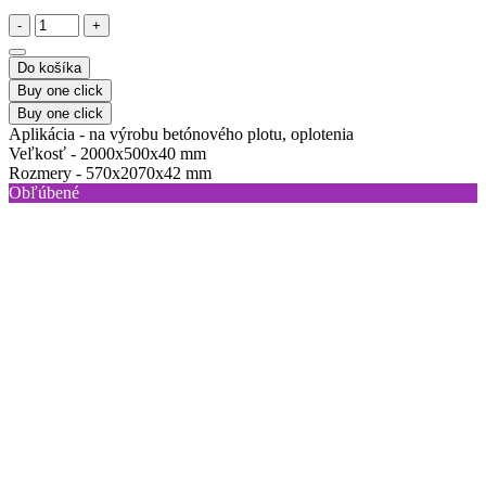
-
+
Do košíka
Buy one click
Buy one click
Aplikácia -
na výrobu betónového plotu, oplotenia
Veľkosť -
2000х500х40 mm
Rozmery -
570х2070х42 mm
Obľúbené