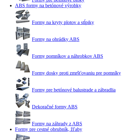
ABS formy na betónové výrobky
Formy na kryty plotov a stĺpiky
Formy na ohrádky ABS
Formy pomníkov a náhrobkov ABS
Formy dosky proti zmršťovaniu pre pomníky
Formy pre betónové balustrade a zábradlia
Dekoračné formy ABS
Formy na záhrady z ABS
Formy pre cestné obrubník, žľaby