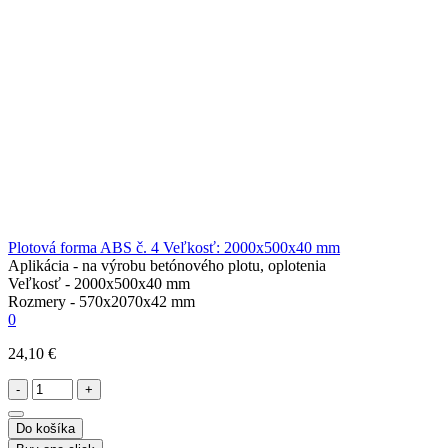
Plotová forma ABS č. 4 Veľkosť: 2000x500x40 mm
Aplikácia -
na výrobu betónového plotu, oplotenia
Veľkosť -
2000х500х40 mm
Rozmery -
570х2070х42 mm
0
24,10 €
-
+
Do košíka