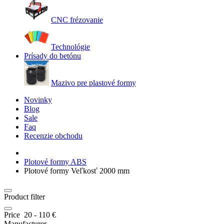
CNC frézovanie
Technológie
Prísady do betónu
Mazivo pre plastové formy
Novinky
Blog
Sale
Faq
Recenzie obchodu
Plotové formy ABS
Plotové formy Veľkosť 2000 mm
Product filter
Price
20
-
110
€
Manufacturer