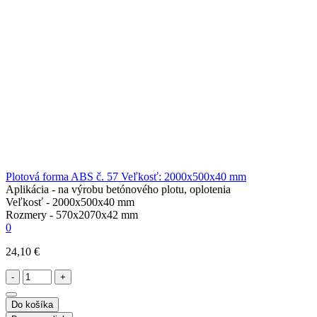
Plotová forma ABS č. 57 Veľkosť: 2000x500x40 mm
Aplikácia -
na výrobu betónového plotu, oplotenia
Veľkosť -
2000х500х40 mm
Rozmery -
570х2070х42 mm
0
24,10 €
-
+
Do košíka