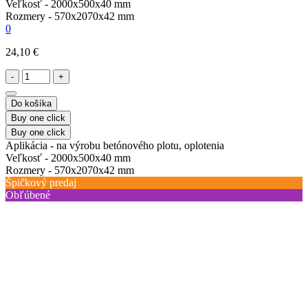
Veľkosť -
2000х500х40 mm
Rozmery -
570х2070х42 mm
0
24,10 €
-
+
Do košíka
Buy one click
Buy one click
Aplikácia -
na výrobu betónového plotu, oplotenia
Veľkosť -
2000х500х40 mm
Rozmery -
570х2070х42 mm
Špičkový predaj
Obľúbené