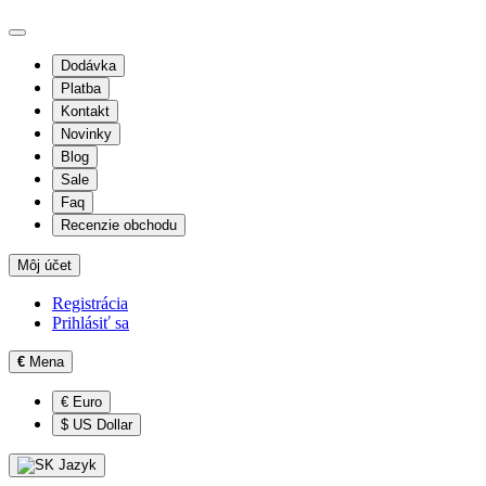
Dodávka
Platba
Kontakt
Novinky
Blog
Sale
Faq
Recenzie obchodu
Môj účet
Registrácia
Prihlásiť sa
€
Mena
€ Euro
$ US Dollar
Jazyk