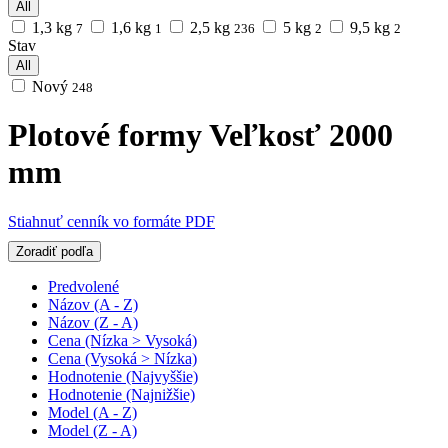
All
1,3 kg
1,6 kg
2,5 kg
5 kg
9,5 kg
7
1
236
2
2
Stav
All
Nový
248
Plotové formy Veľkosť 2000
mm
Stiahnuť cenník vo formáte PDF
Zoradiť podľa
Predvolené
Názov (A - Z)
Názov (Z - A)
Cena (Nízka > Vysoká)
Cena (Vysoká > Nízka)
Hodnotenie (Najvyššie)
Hodnotenie (Najnižšie)
Model (A - Z)
Model (Z - A)