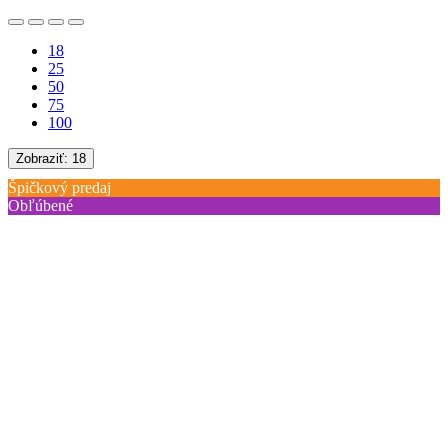
18
25
50
75
100
Zobraziť:
18
Špičkový predaj
Obľúbené