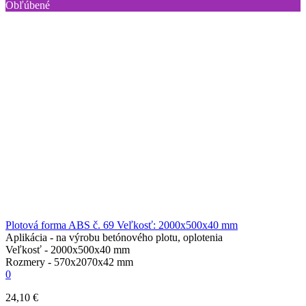
Obľúbené
Plotová forma ABS č. 69 Veľkosť: 2000x500x40 mm
Aplikácia -
na výrobu betónového plotu, oplotenia
Veľkosť -
2000х500х40 mm
Rozmery -
570х2070х42 mm
0
24,10 €