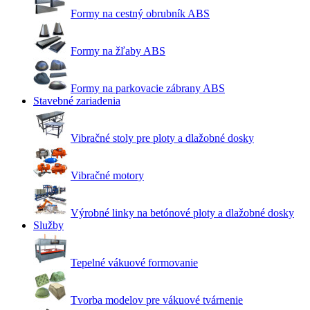
Formy na cestný obrubník ABS
Formy na žľaby ABS
Formy na parkovacie zábrany ABS
Stavebné zariadenia
Vibračné stoly pre ploty a dlažobné dosky
Vibračné motory
Výrobné linky na betónové ploty a dlažobné dosky
Služby
Tepelné vákuové formovanie
Tvorba modelov pre vákuové tvárnenie