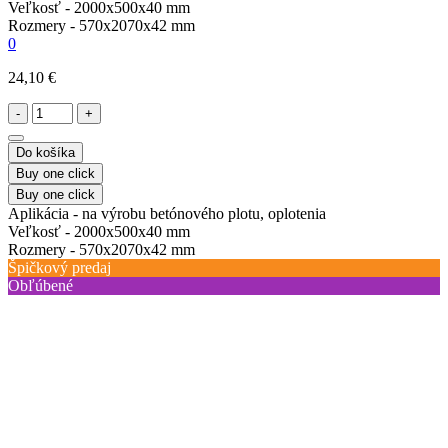
Veľkosť -
2000х500х40 mm
Rozmery -
570х2070х42 mm
0
24,10 €
-
+
Do košíka
Buy one click
Buy one click
Aplikácia -
na výrobu betónového plotu, oplotenia
Veľkosť -
2000х500х40 mm
Rozmery -
570х2070х42 mm
Špičkový predaj
Obľúbené