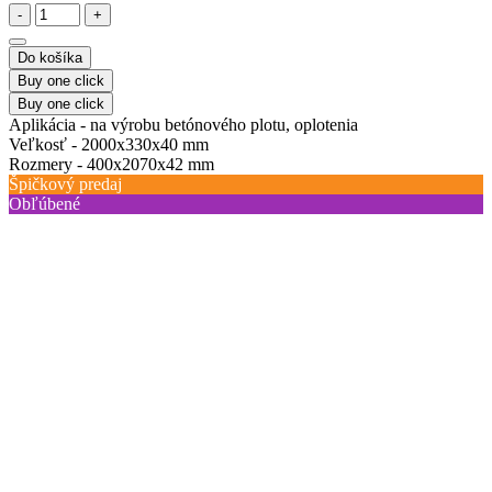
-
+
Do košíka
Buy one click
Buy one click
Aplikácia -
na výrobu betónového plotu, oplotenia
Veľkosť -
2000х330х40 mm
Rozmery -
400х2070х42 mm
Špičkový predaj
Obľúbené