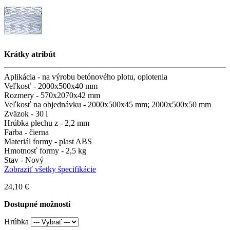
Krátky atribút
Aplikácia -
na výrobu betónového plotu, oplotenia
Veľkosť -
2000х500х40 mm
Rozmery -
570х2070х42 mm
Veľkosť na objednávku -
2000x500x45 mm; 2000x500x50 mm
Zväzok -
30 l
Hrúbka plechu z -
2,2 mm
Farba -
čierna
Materiál formy -
plast ABS
Hmotnosť formy -
2,5 kg
Stav -
Nový
Zobraziť všetky špecifikácie
24,10 €
Dostupné možnosti
Hrúbka