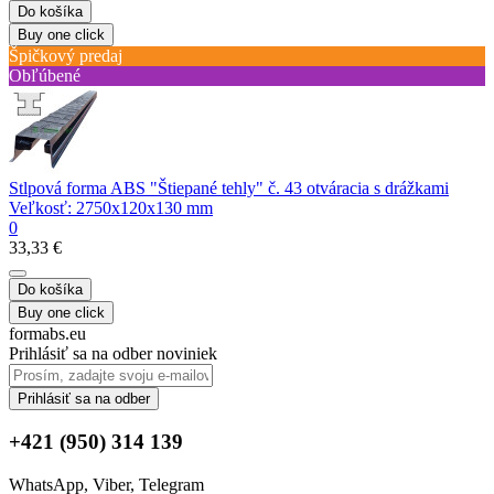
Do košíka
Buy one click
Špičkový predaj
Obľúbené
Stlpová forma ABS "Štiepané tehly" č. 43 otváracia s drážkami
Veľkosť: 2750x120x130 mm
0
33,33 €
Do košíka
Buy one click
formabs.eu
Prihlásiť sa na odber noviniek
Prihlásiť sa na odber
+421 (950) 314 139
WhatsApp, Viber, Telegram