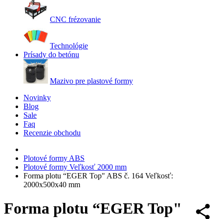
CNC frézovanie
Technológie
Prísady do betónu
Mazivo pre plastové formy
Novinky
Blog
Sale
Faq
Recenzie obchodu
Plotové formy ABS
Plotové formy Veľkosť 2000 mm
Forma plotu “EGER Top" ABS č. 164 Veľkosť:
2000x500x40 mm
Forma plotu “EGER Top"