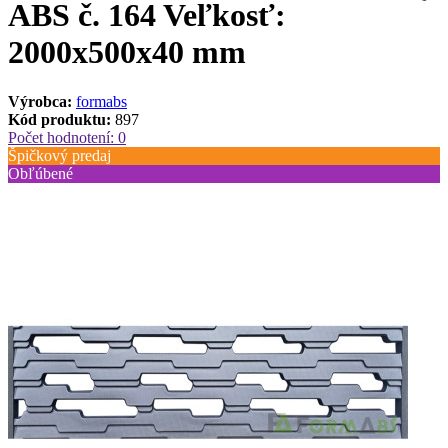
ABS č. 164 Veľkosť:
2000x500x40 mm
Výrobca:
formabs
Kód produktu:
897
Počet hodnotení: 0
Špičkový predaj
Obľúbené