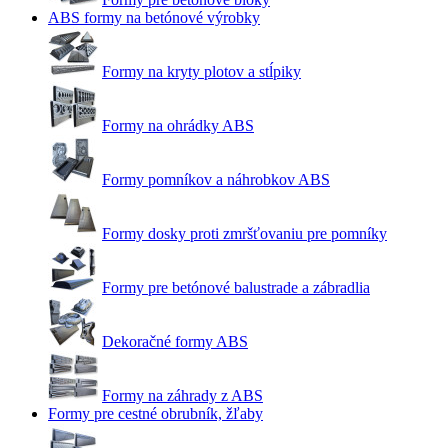
ABS formy na betónové výrobky
Formy na kryty plotov a stĺpiky
Formy na ohrádky ABS
Formy pomníkov a náhrobkov ABS
Formy dosky proti zmršťovaniu pre pomníky
Formy pre betónové balustrade a zábradlia
Dekoračné formy ABS
Formy na záhrady z ABS
Formy pre cestné obrubník, žľaby