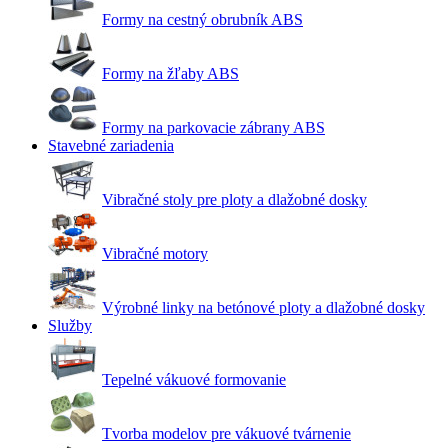
Formy na cestný obrubník ABS
Formy na žľaby ABS
Formy na parkovacie zábrany ABS
Stavebné zariadenia
Vibračné stoly pre ploty a dlažobné dosky
Vibračné motory
Výrobné linky na betónové ploty a dlažobné dosky
Služby
Tepelné vákuové formovanie
Tvorba modelov pre vákuové tvárnenie