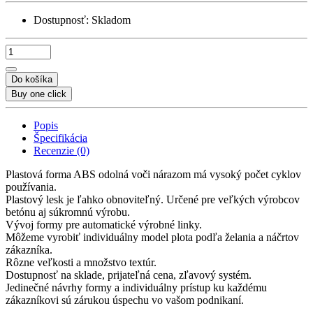
Dostupnosť:
Skladom
Do košíka
Buy one click
Popis
Špecifikácia
Recenzie (0)
Plastová forma ABS odolná voči nárazom má vysoký počet cyklov
používania.
Plastový lesk je ľahko obnoviteľný. Určené pre veľkých výrobcov
betónu aj súkromnú výrobu.
Vývoj formy pre automatické výrobné linky.
Môžeme vyrobiť individuálny model plota podľa želania a náčrtov
zákazníka.
Rôzne veľkosti a množstvo textúr.
Dostupnosť na sklade, prijateľná cena, zľavový systém.
Jedinečné návrhy formy a individuálny prístup ku každému
zákazníkovi sú zárukou úspechu vo vašom podnikaní.