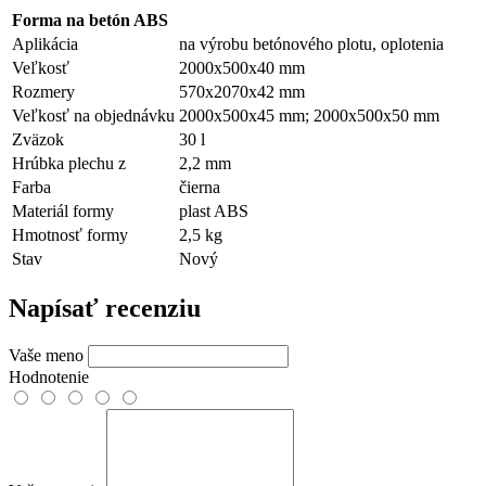
Forma na betón ABS
Aplikácia
na výrobu betónového plotu, oplotenia
Veľkosť
2000х500х40 mm
Rozmery
570х2070х42 mm
Veľkosť na objednávku
2000x500x45 mm; 2000x500x50 mm
Zväzok
30 l
Hrúbka plechu z
2,2 mm
Farba
čierna
Materiál formy
plast ABS
Hmotnosť formy
2,5 kg
Stav
Nový
Napísať recenziu
Vaše meno
Hodnotenie