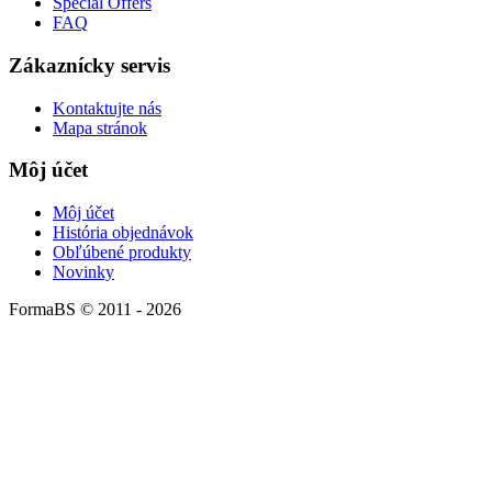
Special Offers
FAQ
Zákaznícky servis
Kontaktujte nás
Mapa stránok
Môj účet
Môj účet
História objednávok
Obľúbené produkty
Novinky
FormaBS © 2011 - 2026