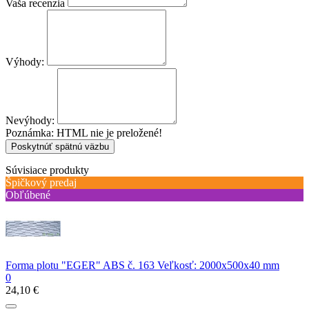
Vaša recenzia
Výhody:
Nevýhody:
Poznámka:
HTML nie je preložené!
Poskytnúť spätnú väzbu
Súvisiace produkty
Špičkový predaj
Obľúbené
Forma plotu "EGER" ABS č. 163 Veľkosť: 2000x500x40 mm
0
24,10 €