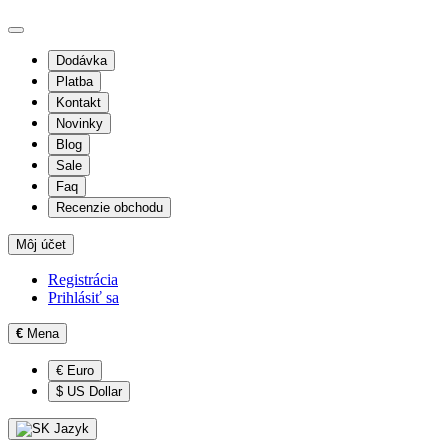
Dodávka
Platba
Kontakt
Novinky
Blog
Sale
Faq
Recenzie obchodu
Môj účet
Registrácia
Prihlásiť sa
€
Mena
€ Euro
$ US Dollar
Jazyk