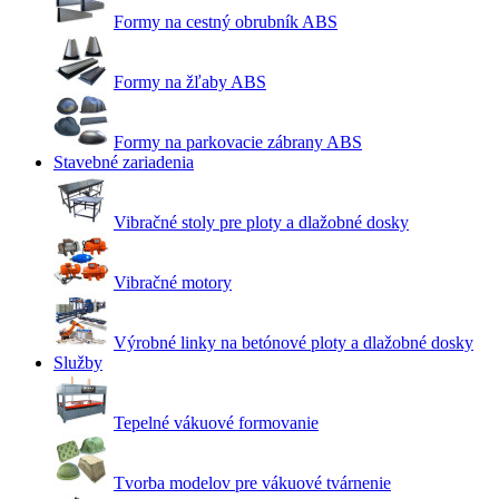
Formy na cestný obrubník ABS
Formy na žľaby ABS
Formy na parkovacie zábrany ABS
Stavebné zariadenia
Vibračné stoly pre ploty a dlažobné dosky
Vibračné motory
Výrobné linky na betónové ploty a dlažobné dosky
Služby
Tepelné vákuové formovanie
Tvorba modelov pre vákuové tvárnenie