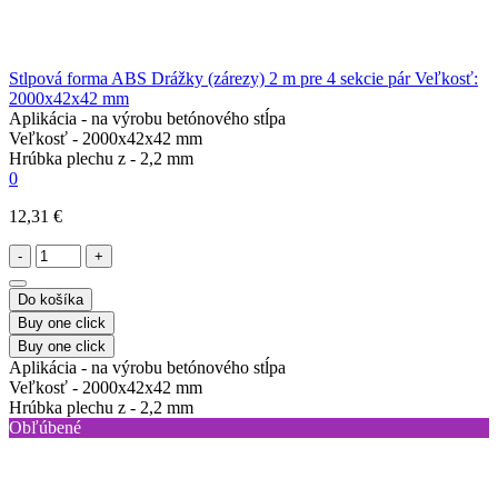
Stlpová forma ABS Drážky (zárezy) 2 m pre 4 sekcie pár Veľkosť:
2000х42х42 mm
Aplikácia -
na výrobu betónového stĺpa
Veľkosť -
2000х42х42 mm
Hrúbka plechu z -
2,2 mm
0
12,31 €
-
+
Do košíka
Buy one click
Buy one click
Aplikácia -
na výrobu betónového stĺpa
Veľkosť -
2000х42х42 mm
Hrúbka plechu z -
2,2 mm
Obľúbené