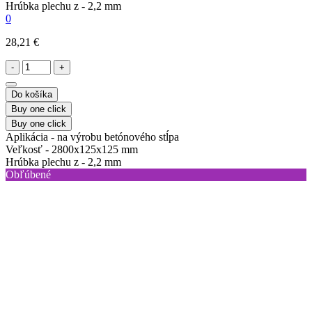
Hrúbka plechu z -
2,2 mm
0
28,21 €
-
+
Do košíka
Buy one click
Buy one click
Aplikácia -
na výrobu betónového stĺpa
Veľkosť -
2800х125х125 mm
Hrúbka plechu z -
2,2 mm
Obľúbené