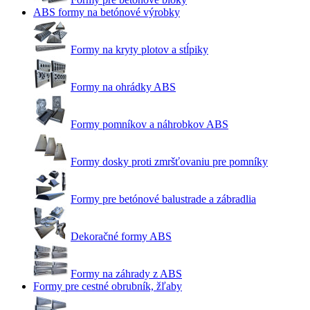
ABS formy na betónové výrobky
Formy na kryty plotov a stĺpiky
Formy na ohrádky ABS
Formy pomníkov a náhrobkov ABS
Formy dosky proti zmršťovaniu pre pomníky
Formy pre betónové balustrade a zábradlia
Dekoračné formy ABS
Formy na záhrady z ABS
Formy pre cestné obrubník, žľaby