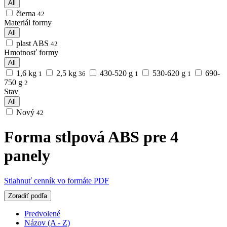
All
čierna
42
Materiál formy
All
plast ABS
42
Hmotnosť formy
All
1,6 kg
2,5 kg
430-520 g
530-620 g
690-
1
36
1
1
750 g
2
Stav
All
Nový
42
Forma stlpová ABS pre 4
panely
Stiahnuť cenník vo formáte PDF
Zoradiť podľa
Predvolené
Názov (A - Z)