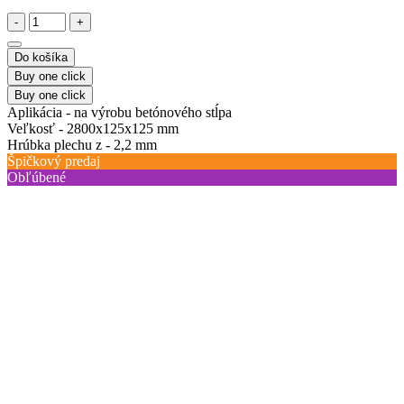
-
+
Do košíka
Buy one click
Buy one click
Aplikácia -
na výrobu betónového stĺpa
Veľkosť -
2800х125х125 mm
Hrúbka plechu z -
2,2 mm
Špičkový predaj
Obľúbené