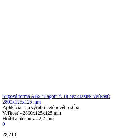
Stlpová forma ABS "Fagot" č. 18 bez dražiek Veľkosť:
2800х125х125 mm
Aplikácia -
na výrobu betónového stĺpa
Veľkosť -
2800х125х125 mm
Hrúbka plechu z -
2,2 mm
0
28,21 €