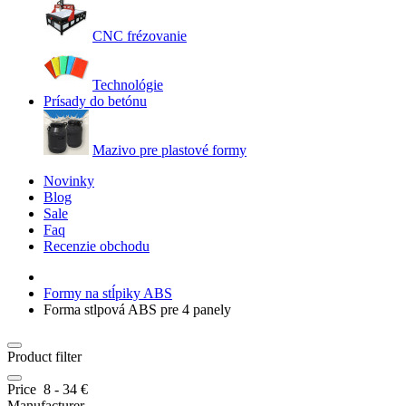
CNC frézovanie
Technológie
Prísady do betónu
Mazivo pre plastové formy
Novinky
Blog
Sale
Faq
Recenzie obchodu
Formy na stĺpiky ABS
Forma stlpová ABS pre 4 panely
Product filter
Price
8
-
34
€
Manufacturer