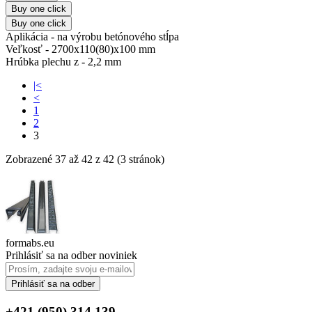
Buy one click
Buy one click
Aplikácia -
na výrobu betónového stĺpa
Veľkosť -
2700х110(80)х100 mm
Hrúbka plechu z -
2,2 mm
|<
<
1
2
3
Zobrazené 37 až 42 z 42 (3 stránok)
formabs.eu
Prihlásiť sa na odber noviniek
Prihlásiť sa na odber
+421 (950) 314 139