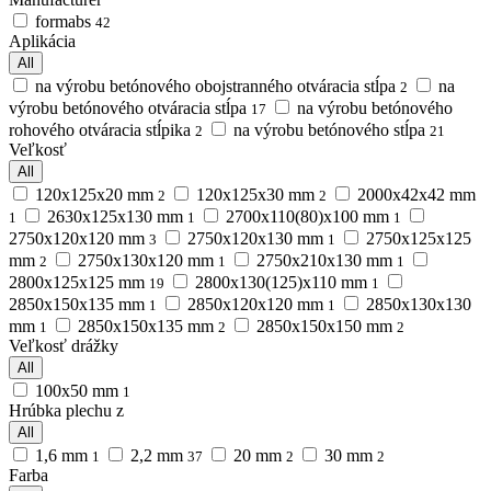
formabs
42
Aplikácia
All
na výrobu betónového obojstranného otváracia stĺpa
na
2
výrobu betónového otváracia stĺpa
na výrobu betónového
17
rohového otváracia stĺpika
na výrobu betónového stĺpa
2
21
Veľkosť
All
120x125x20 mm
120x125x30 mm
2000х42х42 mm
2
2
2630х125х130 mm
2700х110(80)х100 mm
1
1
1
2750х120х120 mm
2750х120х130 mm
2750х125х125
3
1
mm
2750х130х120 mm
2750х210х130 mm
2
1
1
2800х125х125 mm
2800х130(125)х110 mm
19
1
2850x150x135 mm
2850х120х120 mm
2850х130х130
1
1
mm
2850х150х135 mm
2850х150х150 mm
1
2
2
Veľkosť drážky
All
100х50 mm
1
Hrúbka plechu z
All
1,6 mm
2,2 mm
20 mm
30 mm
1
37
2
2
Farba