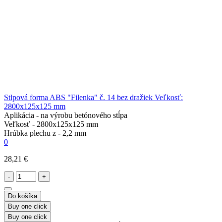
Stlpová forma ABS "Filenka" č. 14 bez dražiek Veľkosť:
2800х125х125 mm
Aplikácia -
na výrobu betónového stĺpa
Veľkosť -
2800х125х125 mm
Hrúbka plechu z -
2,2 mm
0
28,21 €
-
+
Do košíka
Buy one click
Buy one click