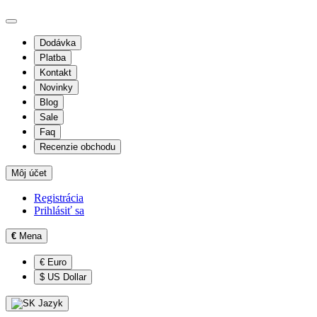
Dodávka
Platba
Kontakt
Novinky
Blog
Sale
Faq
Recenzie obchodu
Môj účet
Registrácia
Prihlásiť sa
€
Mena
€ Euro
$ US Dollar
Jazyk