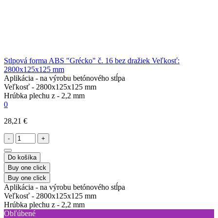
Stlpová forma ABS "Grécko" č. 16 bez dražiek Veľkosť:
2800х125х125 mm
Aplikácia -
na výrobu betónového stĺpa
Veľkosť -
2800х125х125 mm
Hrúbka plechu z -
2,2 mm
0
28,21 €
-
+
Do košíka
Buy one click
Buy one click
Aplikácia -
na výrobu betónového stĺpa
Veľkosť -
2800х125х125 mm
Hrúbka plechu z -
2,2 mm
Obľúbené