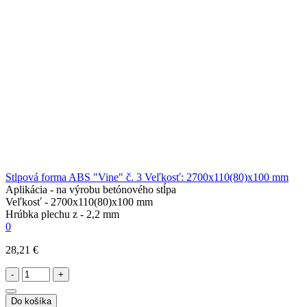
Stlpová forma ABS "Vine" č. 3 Veľkosť: 2700х110(80)х100 mm
Aplikácia -
na výrobu betónového stĺpa
Veľkosť -
2700х110(80)х100 mm
Hrúbka plechu z -
2,2 mm
0
28,21 €
-
+
Do košíka