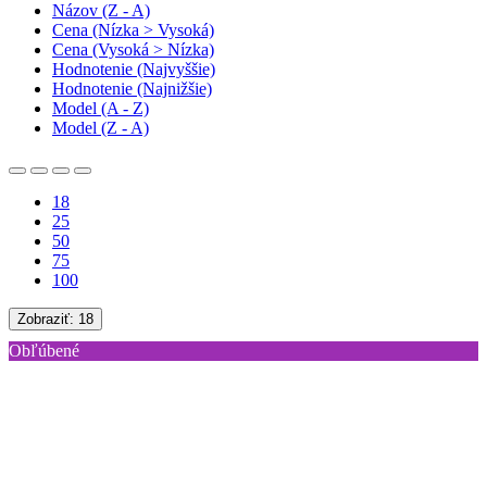
Názov (Z - A)
Cena (Nízka > Vysoká)
Cena (Vysoká > Nízka)
Hodnotenie (Najvyššie)
Hodnotenie (Najnižšie)
Model (A - Z)
Model (Z - A)
18
25
50
75
100
Zobraziť:
18
Obľúbené