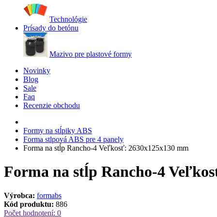
Technológie
Prísady do betónu
Mazivo pre plastové formy
Novinky
Blog
Sale
Faq
Recenzie obchodu
Formy na stĺpiky ABS
Forma stlpová ABS pre 4 panely
Formа na stĺp Rancho-4 Veľkosť: 2630х125х130 mm
Formа na stĺp Rancho-4 Veľko
Výrobca:
formabs
Kód produktu:
886
Počet hodnotení: 0