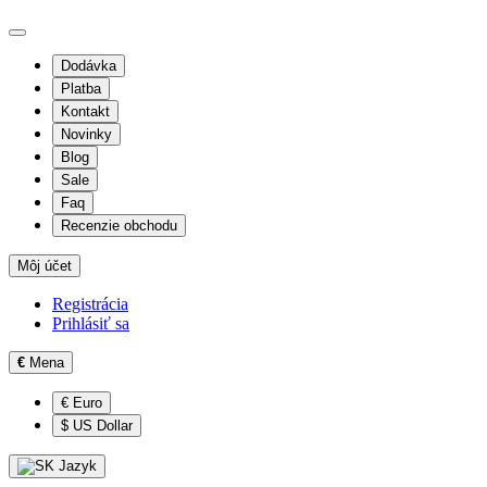
Dodávka
Platba
Kontakt
Novinky
Blog
Sale
Faq
Recenzie obchodu
Môj účet
Registrácia
Prihlásiť sa
€
Mena
€ Euro
$ US Dollar
Jazyk