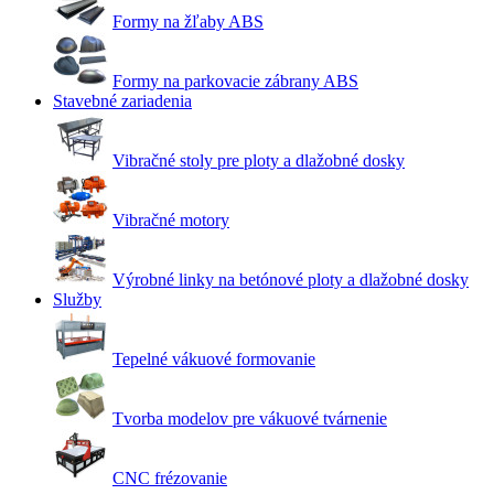
Formy na žľaby ABS
Formy na parkovacie zábrany ABS
Stavebné zariadenia
Vibračné stoly pre ploty a dlažobné dosky
Vibračné motory
Výrobné linky na betónové ploty a dlažobné dosky
Služby
Tepelné vákuové formovanie
Tvorba modelov pre vákuové tvárnenie
CNC frézovanie