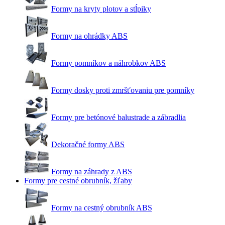
Formy na kryty plotov a stĺpiky
Formy na ohrádky ABS
Formy pomníkov a náhrobkov ABS
Formy dosky proti zmršťovaniu pre pomníky
Formy pre betónové balustrade a zábradlia
Dekoračné formy ABS
Formy na záhrady z ABS
Formy pre cestné obrubník, žľaby
Formy na cestný obrubník ABS