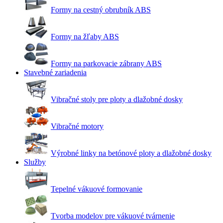
Formy na cestný obrubník ABS
Formy na žľaby ABS
Formy na parkovacie zábrany ABS
Stavebné zariadenia
Vibračné stoly pre ploty a dlažobné dosky
Vibračné motory
Výrobné linky na betónové ploty a dlažobné dosky
Služby
Tepelné vákuové formovanie
Tvorba modelov pre vákuové tvárnenie