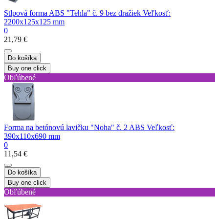
Stlpová forma ABS "Tehla" č. 9 bez dražiek Veľkosť:
2200х125х125 mm
0
21,79 €
Do košíka
Buy one click
Obľúbené
Forma na betónovú lavičku "Noha" č. 2 ABS Veľkosť:
390x110x690 mm
0
11,54 €
Do košíka
Buy one click
Obľúbené