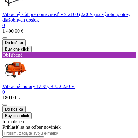
Vibračný stôl pre domácnosť VS-2100 (220 V) na výrobu plotov,
dlažobných dosiek
0
1 400,00 €
Do košíka
Buy one click
Obľúbené
Vibračné motory IV-99, B-U2 220 V
0
180,00 €
Do košíka
Buy one click
formabs.eu
Prihlásiť sa na odber noviniek