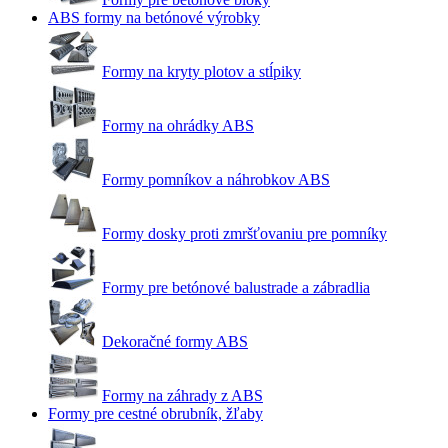
ABS formy na betónové výrobky
Formy na kryty plotov a stĺpiky
Formy na ohrádky ABS
Formy pomníkov a náhrobkov ABS
Formy dosky proti zmršťovaniu pre pomníky
Formy pre betónové balustrade a zábradlia
Dekoračné formy ABS
Formy na záhrady z ABS
Formy pre cestné obrubník, žľaby