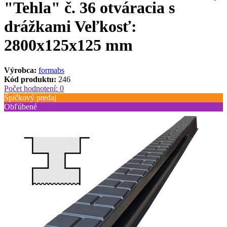
"Tehla" č. 36 otváracia s
drážkami Veľkosť:
2800x125x125 mm
Výrobca:
formabs
Kód produktu:
246
Počet hodnotení: 0
Špičkový predaj
Obľúbené