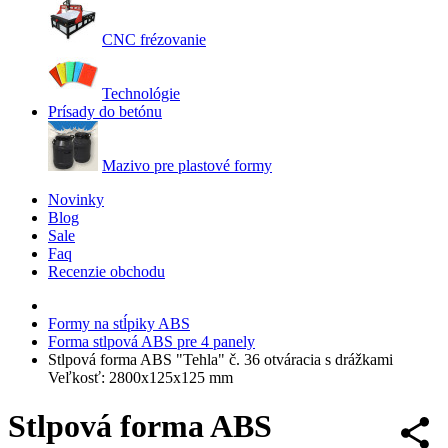
CNC frézovanie
Technológie
Prísady do betónu
Mazivo pre plastové formy
Novinky
Blog
Sale
Faq
Recenzie obchodu
Formy na stĺpiky ABS
Forma stlpová ABS pre 4 panely
Stlpová forma ABS "Tehla" č. 36 otváracia s drážkami
Veľkosť: 2800x125x125 mm
Stlpová forma ABS