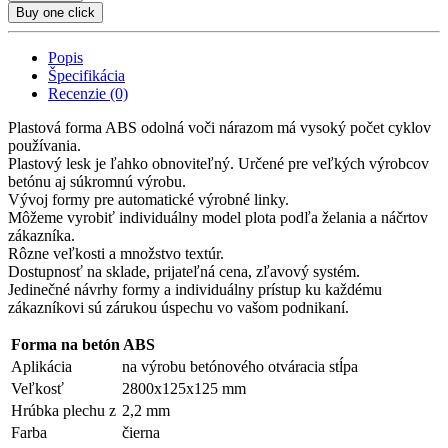
Buy one click
Popis
Špecifikácia
Recenzie (0)
Plastová forma ABS odolná voči nárazom má vysoký počet cyklov
používania.
Plastový lesk je ľahko obnoviteľný. Určené pre veľkých výrobcov
betónu aj súkromnú výrobu.
Vývoj formy pre automatické výrobné linky.
Môžeme vyrobiť individuálny model plota podľa želania a náčrtov
zákazníka.
Rôzne veľkosti a množstvo textúr.
Dostupnosť na sklade, prijateľná cena, zľavový systém.
Jedinečné návrhy formy a individuálny prístup ku každému
zákazníkovi sú zárukou úspechu vo vašom podnikaní.
Forma na betón ABS
Aplikácia
na výrobu betónového otváracia stĺpa
Veľkosť
2800х125х125 mm
Hrúbka plechu z
2,2 mm
Farba
čierna