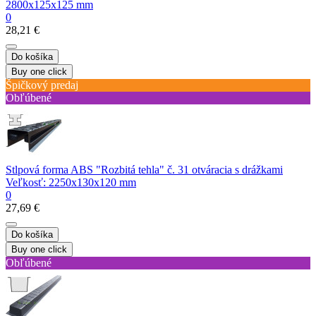
2800х125х125 mm
0
28,21 €
Do košíka
Buy one click
Špičkový predaj
Obľúbené
Stlpová forma ABS "Rozbitá tehla" č. 31 otváracia s drážkami
Veľkosť: 2250х130х120 mm
0
27,69 €
Do košíka
Buy one click
Obľúbené