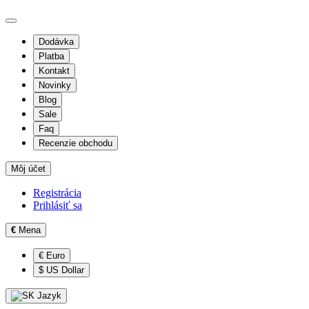
Dodávka
Platba
Kontakt
Novinky
Blog
Sale
Faq
Recenzie obchodu
Môj účet
Registrácia
Prihlásiť sa
€
Mena
€ Euro
$ US Dollar
Jazyk