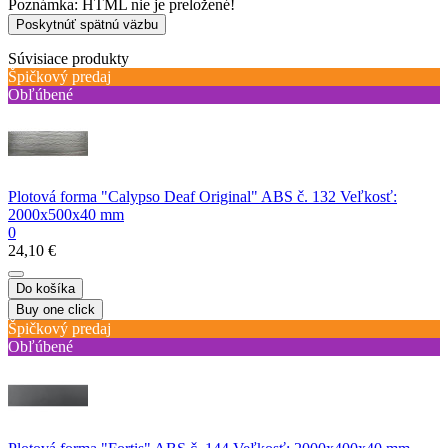
Poznámka:
HTML nie je preložené!
Poskytnúť spätnú väzbu
Súvisiace produkty
Špičkový predaj
Obľúbené
Plotová forma "Calypso Deaf Original" ABS č. 132 Veľkosť:
2000x500x40 mm
0
24,10 €
Do košíka
Buy one click
Špičkový predaj
Obľúbené