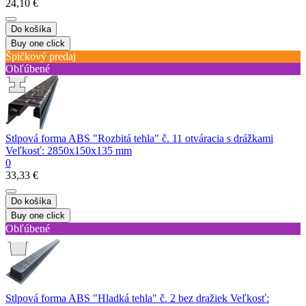
24,10 €
Do košíka
Buy one click
Špičkový predaj
Obľúbené
Stlpová forma ABS "Rozbitá tehla" č. 11 otváracia s drážkami
Veľkosť: 2850х150х135 mm
0
33,33 €
Do košíka
Buy one click
Obľúbené
Stlpová forma ABS "Hladká tehla" č. 2 bez dražiek Veľkosť: