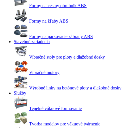
Formy na cestný obrubník ABS
Formy na žľaby ABS
Formy na parkovacie zábrany ABS
Stavebné zariadenia
Vibračné stoly pre ploty a dlažobné dosky
Vibračné motory
Výrobné linky na betónové ploty a dlažobné dosky
Služby
Tepelné vákuové formovanie
Tvorba modelov pre vákuové tvárnenie