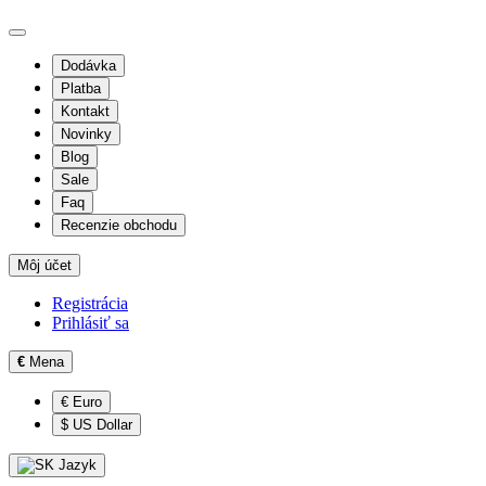
Dodávka
Platba
Kontakt
Novinky
Blog
Sale
Faq
Recenzie obchodu
Môj účet
Registrácia
Prihlásiť sa
€
Mena
€ Euro
$ US Dollar
Jazyk