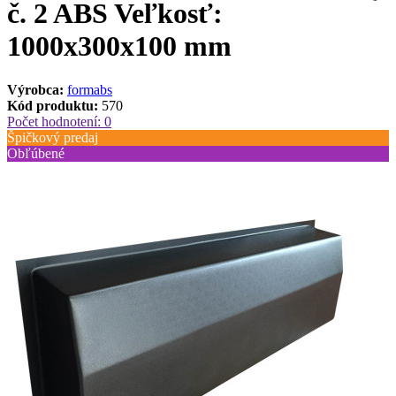
č. 2 ABS Veľkosť:
1000х300х100 mm
Výrobca:
formabs
Kód produktu:
570
Počet hodnotení: 0
Špičkový predaj
Obľúbené