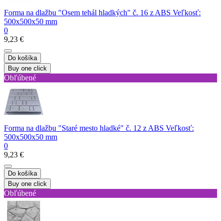
Forma na dlažbu "Osem tehál hladkých" č. 16 z ABS Veľkosť:
500x500x50 mm
0
9,23 €
Do košíka
Buy one click
Obľúbené
Forma na dlažbu "Staré mesto hladké" č. 12 z ABS Veľkosť:
500x500x50 mm
0
9,23 €
Do košíka
Buy one click
Obľúbené