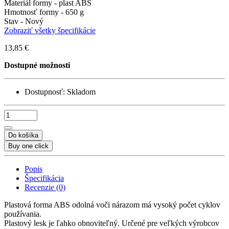
Materiál formy -
plast ABS
Hmotnosť formy -
650 g
Stav -
Nový
Zobraziť všetky špecifikácie
13,85 €
Dostupné možnosti
Dostupnosť:
Skladom
Do košíka
Buy one click
Popis
Špecifikácia
Recenzie (0)
Plastová forma ABS odolná voči nárazom má vysoký počet cyklov
používania.
Plastový lesk je ľahko obnoviteľný. Určené pre veľkých výrobcov