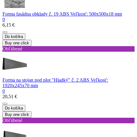
Forma fasádna obklady č. 19 ABS Veľkosť: 500х500х18 mm
0
6,15 €
Do košíka
Buy one click
Obľúbené
Forma na stojan pod plot "Hladký" č. 2 ABS Veľkosť:
1920х245х70 mm
0
20,51 €
Do košíka
Buy one click
Obľúbené