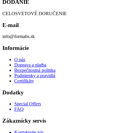
DODANIE
CELOSVETOVÉ DORUČENIE
E-mail
info@formabs.sk
Informácie
O nás
Doprava a platba
Bezpečnostná politika
Podmienky a pravidlá
Certifikáty
Dodatky
Special Offers
FAQ
Zákaznícky servis
Kontaktujte nás