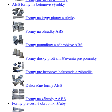
ABS formy na betónové výrobky
Formy na kryty plotov a stĺpiky
Formy na ohrádky ABS
Formy pomníkov a náhrobkov ABS
Formy dosky proti zmršťovaniu pre pomníky
Formy pre betónové balustrade a zábradlia
Dekoračné formy ABS
Formy na záhrady z ABS
Formy pre cestné obrubník, žľaby