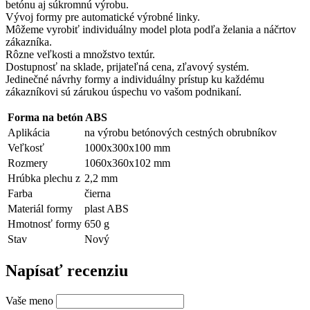
betónu aj súkromnú výrobu.
Vývoj formy pre automatické výrobné linky.
Môžeme vyrobiť individuálny model plota podľa želania a náčrtov
zákazníka.
Rôzne veľkosti a množstvo textúr.
Dostupnosť na sklade, prijateľná cena, zľavový systém.
Jedinečné návrhy formy a individuálny prístup ku každému
zákazníkovi sú zárukou úspechu vo vašom podnikaní.
Forma na betón ABS
Aplikácia
na výrobu betónových cestných obrubníkov
Veľkosť
1000х300х100 mm
Rozmery
1060х360х102 mm
Hrúbka plechu z
2,2 mm
Farba
čierna
Materiál formy
plast ABS
Hmotnosť formy
650 g
Stav
Nový
Napísať recenziu
Vaše meno