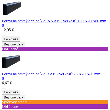
Forma na cestný obrubník č. 3-A ABS Veľkosť: 1000х200х80 mm
0
12,95 €
Do košíka
Buy one click
Obľúbené
Forma na cestný obrubník č. 3 ABS Veľkosť: 750х200х80 mm
0
6,67 €
Do košíka
Buy one click
Špičkový predaj
Obľúbené