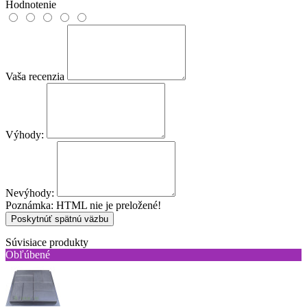
Hodnotenie
Vaša recenzia
Výhody:
Nevýhody:
Poznámka:
HTML nie je preložené!
Poskytnúť spätnú väzbu
Súvisiace produkty
Obľúbené