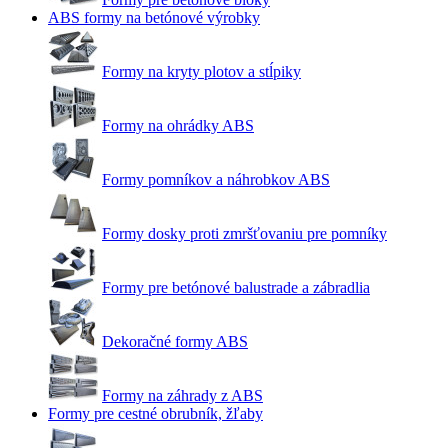
ABS formy na betónové výrobky
Formy na kryty plotov a stĺpiky
Formy na ohrádky ABS
Formy pomníkov a náhrobkov ABS
Formy dosky proti zmršťovaniu pre pomníky
Formy pre betónové balustrade a zábradlia
Dekoračné formy ABS
Formy na záhrady z ABS
Formy pre cestné obrubník, žľaby