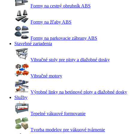
Formy na cestný obrubník ABS
Formy na žľaby ABS
Formy na parkovacie zábrany ABS
Stavebné zariadenia
Vibračné stoly pre ploty a dlažobné dosky
Vibračné motory
Výrobné linky na betónové ploty a dlažobné dosky
Služby
Tepelné vákuové formovanie
Tvorba modelov pre vákuové tvárnenie