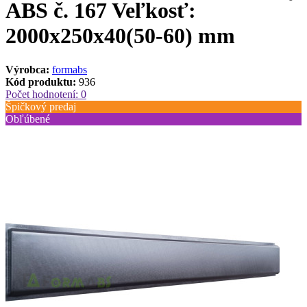
ABS č. 167 Veľkosť:
2000х250х40(50-60) mm
Výrobca:
formabs
Kód produktu:
936
Počet hodnotení: 0
Špičkový predaj
Obľúbené