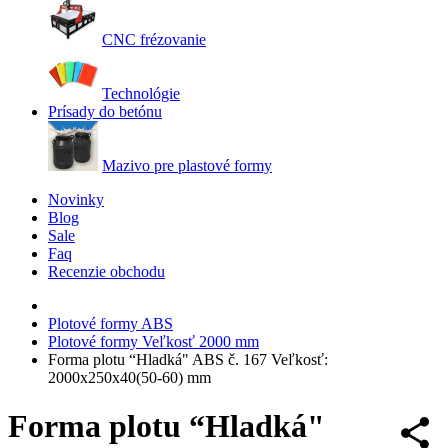
CNC frézovanie
Technológie
Prísady do betónu
Mazivo pre plastové formy
Novinky
Blog
Sale
Faq
Recenzie obchodu
Plotové formy ABS
Plotové formy Veľkosť 2000 mm
Forma plotu “Hladká" ABS č. 167 Veľkosť:
2000х250х40(50-60) mm
Forma plotu “Hladká"