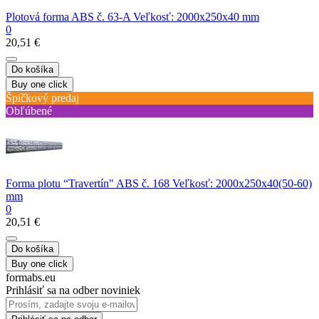
Plotová forma ABS č. 63-A Veľkosť: 2000x250x40 mm
0
20,51 €
Do košíka
Buy one click
Špičkový predaj
Obľúbené
Forma plotu “Travertín" ABS č. 168 Veľkosť: 2000х250х40(50-60)
mm
0
20,51 €
Do košíka
Buy one click
formabs.eu
Prihlásiť sa na odber noviniek