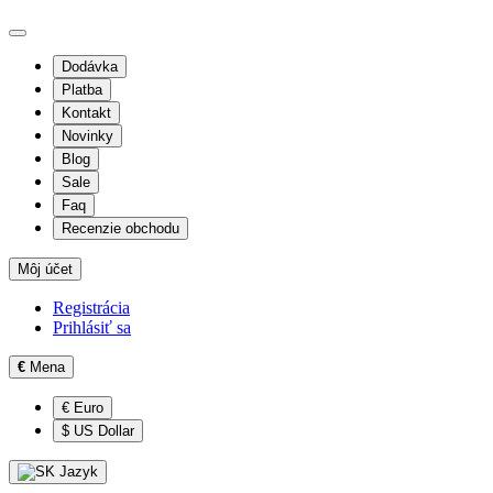
Dodávka
Platba
Kontakt
Novinky
Blog
Sale
Faq
Recenzie obchodu
Môj účet
Registrácia
Prihlásiť sa
€
Mena
€ Euro
$ US Dollar
Jazyk