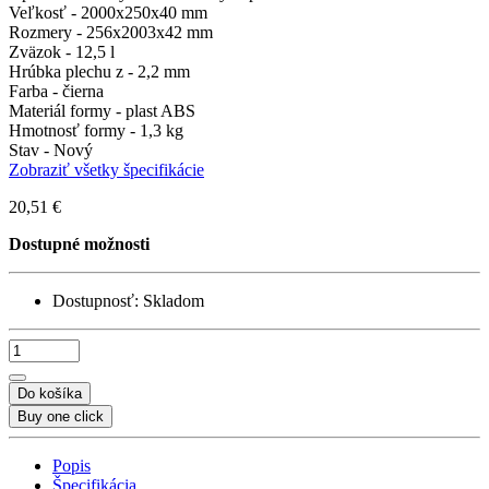
Veľkosť -
2000х250х40 mm
Rozmery -
256х2003х42 mm
Zväzok -
12,5 l
Hrúbka plechu z -
2,2 mm
Farba -
čierna
Materiál formy -
plast ABS
Hmotnosť formy -
1,3 kg
Stav -
Nový
Zobraziť všetky špecifikácie
20,51 €
Dostupné možnosti
Dostupnosť:
Skladom
Do košíka
Buy one click
Popis
Špecifikácia