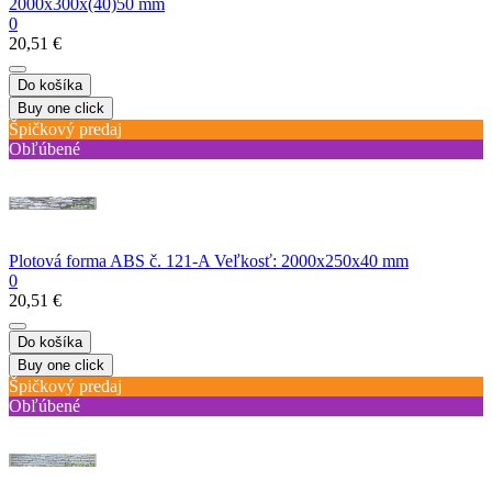
2000x300x(40)50 mm
0
20,51 €
Do košíka
Buy one click
Špičkový predaj
Obľúbené
Plotová forma ABS č. 121-A Veľkosť: 2000x250x40 mm
0
20,51 €
Do košíka
Buy one click
Špičkový predaj
Obľúbené