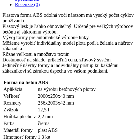
Recenzie (0)
Plastová forma ABS odolná voči nárazom má vysoký počet cyklov
používania.
Plastový lesk je ľahko obnoviteľný. Určené pre veľkých výrobcov
betónu aj súkromnú výrobu.
Vývoj formy pre automatické výrobné linky.
Môžeme vyrobiť individuálny model plota podľa želania a náčrtov
zákazníka.
Rôzne veľkosti a množstvo textúr.
Dostupnosť na sklade, prijateľná cena, zľavový systém.
Jedinečné návrhy formy a individuálny prístup ku každému
zákazníkovi sú zárukou úspechu vo vašom podnikaní.
Forma na betón ABS
Aplikácia
na výrobu betónových plotov
Veľkosť
2000х250х40 mm
Rozmery
256х2003х42 mm
Zväzok
12,5 l
Hrúbka plechu z
2,2 mm
Farba
čierna
Materiál formy
plast ABS
Hmotnosť formy
1,3 kg