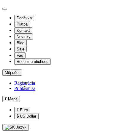
Dodávka
Platba
Kontakt
Novinky
Blog
Sale
Faq
Recenzie obchodu
Môj účet
Registrácia
Prihlásiť sa
€
Mena
€ Euro
$ US Dollar
Jazyk