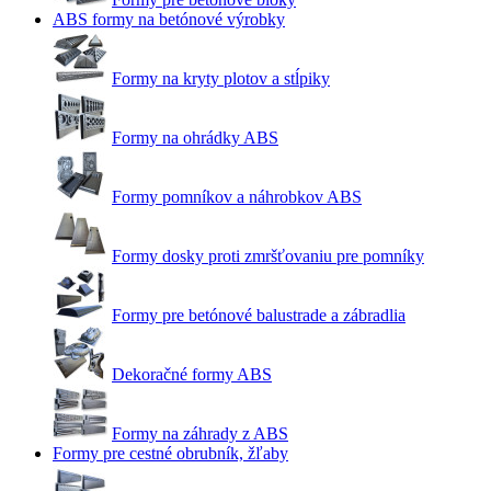
ABS formy na betónové výrobky
Formy na kryty plotov a stĺpiky
Formy na ohrádky ABS
Formy pomníkov a náhrobkov ABS
Formy dosky proti zmršťovaniu pre pomníky
Formy pre betónové balustrade a zábradlia
Dekoračné formy ABS
Formy na záhrady z ABS
Formy pre cestné obrubník, žľaby