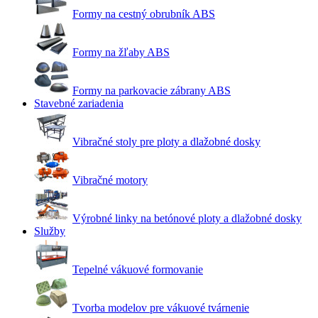
Formy na cestný obrubník ABS
Formy na žľaby ABS
Formy na parkovacie zábrany ABS
Stavebné zariadenia
Vibračné stoly pre ploty a dlažobné dosky
Vibračné motory
Výrobné linky na betónové ploty a dlažobné dosky
Služby
Tepelné vákuové formovanie
Tvorba modelov pre vákuové tvárnenie