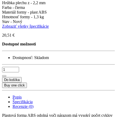
Hrúbka plechu z -
2,2 mm
Farba -
čierna
Materiál formy -
plast ABS
Hmotnosť formy -
1,3 kg
Stav -
Nový
Zobraziť všetky špecifikácie
20,51 €
Dostupné možnosti
Dostupnosť:
Skladom
Do košíka
Buy one click
Popis
Špecifikácia
Recenzie (0)
Plastová forma ABS odolná voči nárazom má vysoký počet cyklov