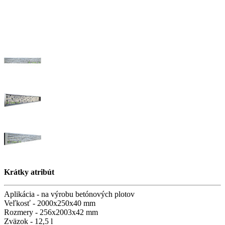
Krátky atribút
Aplikácia -
na výrobu betónových plotov
Veľkosť -
2000х250х40 mm
Rozmery -
256х2003х42 mm
Zväzok -
12,5 l