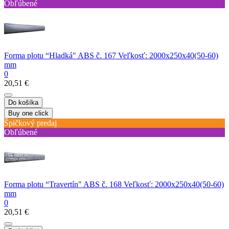
Obľúbené
Forma plotu “Hladká" ABS č. 167 Veľkosť: 2000х250х40(50-60)
mm
0
20,51 €
Do košíka
Buy one click
Špičkový predaj
Obľúbené
Forma plotu “Travertín" ABS č. 168 Veľkosť: 2000х250х40(50-60)
mm
0
20,51 €