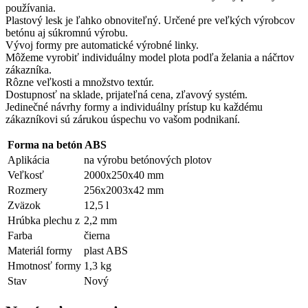
používania.
Plastový lesk je ľahko obnoviteľný. Určené pre veľkých výrobcov
betónu aj súkromnú výrobu.
Vývoj formy pre automatické výrobné linky.
Môžeme vyrobiť individuálny model plota podľa želania a náčrtov
zákazníka.
Rôzne veľkosti a množstvo textúr.
Dostupnosť na sklade, prijateľná cena, zľavový systém.
Jedinečné návrhy formy a individuálny prístup ku každému
zákazníkovi sú zárukou úspechu vo vašom podnikaní.
Forma na betón ABS
Aplikácia
na výrobu betónových plotov
Veľkosť
2000х250х40 mm
Rozmery
256х2003х42 mm
Zväzok
12,5 l
Hrúbka plechu z
2,2 mm
Farba
čierna
Materiál formy
plast ABS
Hmotnosť formy
1,3 kg
Stav
Nový